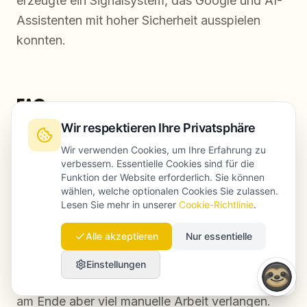
erzeugte ein Signalsystem, das Google und AI-
Assistenten mit hoher Sicherheit ausspielen
konnten.
FAQ
Wir respektieren Ihre Privatsphäre
Wir verwenden Cookies, um Ihre Erfahrung zu
verbessern. Essentielle Cookies sind für die
Was sagen Nutzer auf Reddit über Local-
Funktion der Website erforderlich. Sie können
SEO-AI-Tools?
wählen, welche optionalen Cookies Sie zulassen.
Lesen Sie mehr in unserer
Cookie-Richtlinie
.
In Diskussionen auf Reddit, vor allem in
Alle akzeptieren
Nur essentielle
r/LocalSEO und r/SEO, tauchen 2026 immer
wieder ähnliche Punkte auf: Viele ärgern sich
Einstellungen
über Tools, die Automatisierung versprechen,
am Ende aber viel manuelle Arbeit verlangen.