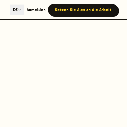
ted content generation with GEO optimization built-in.
Anmelden
Setzen Sie Alex an die Arbeit
DE
our site.
hmind on Instagram
Like Launchmind on Facebook