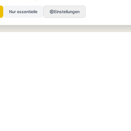
Nur essentielle
Einstellungen
PRODUKT
RESSOURCEN
SEO
Blog
GEO
Success Stories
Alex on Autopilot
Integrationen