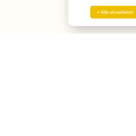
Alle akzeptieren
Launchmind
Launchmind schreibt und veröffentlicht
authentische Artikel auf Ihrem Blog, voll auf
Autopilot. Gerankt von Google, zitiert von
ChatGPT, Claude & Perplexity.
LinkedIn
Instagram
WhatsApp