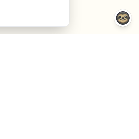
VERGLEICHE
UNTERNEHMEN
VS Semrush
Über uns
VS Jasper AI
Contact
VS Surfer SEO
Agency
VS Frase.io
Privacy
VS Inspace.io
Bedingungen
VS Outrank
Cookies