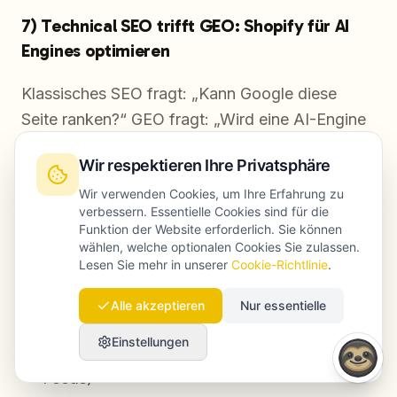
7) Technical SEO trifft GEO: Shopify für AI
Engines optimieren
Klassisches SEO fragt: „Kann Google diese
Seite ranken?“ GEO fragt: „Wird eine AI-Engine
diese Marke zitieren und empfehlen, wenn sie
Wir respektieren Ihre Privatsphäre
Optionen zusammenfasst?“
Wir verwenden Cookies, um Ihre Erfahrung zu
verbessern. Essentielle Cookies sind für die
Für Shopify sind GEO-nahe technische Signale
Funktion der Website erforderlich. Sie können
u. a.:
wählen, welche optionalen Cookies Sie zulassen.
Lesen Sie mehr in unserer
Cookie-Richtlinie
.
saubere Entity-Daten
(Marke, Attribute,
Alle akzeptieren
Nur essentielle
konsistente Benennung)
Einstellungen
strukturierte Produktinfos
(Schema +
Feeds)