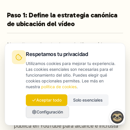
Paso 1: Define la estrategia canónica
de ubicación del vídeo
Necesitas un “punto de verdad” por vídeo:
Respetamos tu privacidad
YouTube-first
: descubrimiento rápido, gran
Utilizamos cookies para mejorar tu experiencia.
motor de recomendación; menos control
Las cookies esenciales son necesarias para el
funcionamiento del sitio. Puedes elegir qué
sobre la landing en SERP
cookies opcionales permites. Lee más en
nuestra
política de cookies
.
Website-first
(autoalojado o reproductor
privado): mejor para captación y control de
Aceptar todo
Solo esenciales
schema; requiere más trabajo técnico
Configuración
Híbrido (recomendado para la mayoría)
:
publica en YouTube para alcance e incrusta