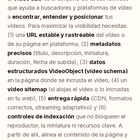
que ayuda a buscadores y plataformas de vídeo
a
encontrar, entender y posicionar
tus
vídeos. Para maximizar la visibilidad necesitas:
(1) una
URL estable y rastreable
del vídeo o
de su página en plataforma, (2)
metadatos
precisos
(título, descripción, miniatura,
duración, fecha de subida), (3)
datos
estructurados VideoObject (video schema)
en la página donde se incrusta el vídeo, (4) un
video sitemap
(si alojas el vídeo o lo incrustas
en tu web), (5)
entrega rápida
(CDN, formatos
correctos, streaming adaptativo) y (6)
controles de indexación
que no bloqueen el
reproductor, la miniatura ni recursos clave. A
partir de ahí, alinea el contenido de la página y