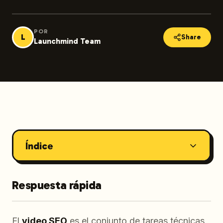
POR
L
Share
Launchmind Team
Índice
Respuesta rápida
El
video SEO
es el conjunto de tareas técnicas