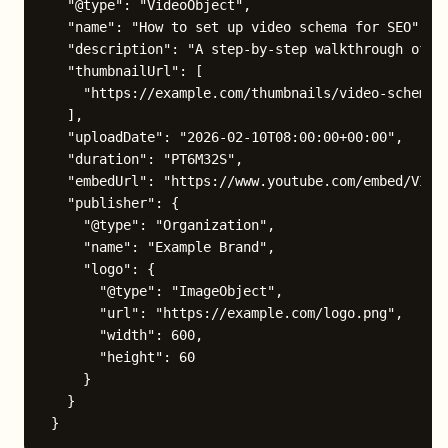
  "@type": "VideoObject",

  "name": "How to set up video schema for SEO",

  "description": "A step-by-step walkthrough of Vi
  "thumbnailUrl": [

    "https://example.com/thumbnails/video-schema-s
  ],

  "uploadDate": "2026-02-10T08:00:00+00:00",

  "duration": "PT6M32S",

  "embedUrl": "https://www.youtube.com/embed/VIDEO
  "publisher": {

    "@type": "Organization",

    "name": "Example Brand",

    "logo": {

      "@type": "ImageObject",

      "url": "https://example.com/logo.png",

      "width": 600,

      "height": 60

    }

  }
