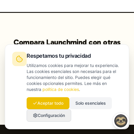
Compara Launchmind con otras
herramientas
Respetamos tu privacidad
Utilizamos cookies para mejorar tu experiencia.
Las cookies esenciales son necesarias para el
vs Writesonic
vs Scalenut
funcionamiento del sitio. Puedes elegir qué
cookies opcionales permites. Lee más en
nuestra
política de cookies
.
vs Ahrefs
vs Semrush
Aceptar todo
Solo esenciales
Configuración