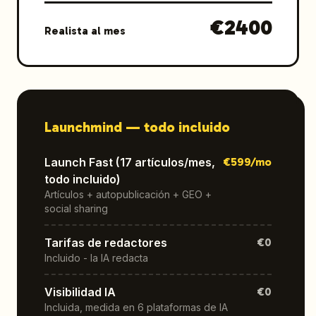
€
2400
Realista al mes
Launchmind —
todo incluido
Launch Fast (17 artículos/mes,
€
599
/mo
todo incluido)
Artículos + autopublicación + GEO +
social sharing
Tarifas de redactores
€0
Incluido - la IA redacta
Visibilidad IA
€0
Incluida, medida en 6 plataformas de IA