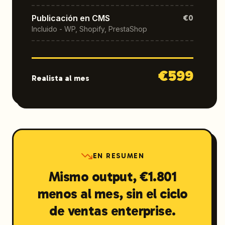
Publicación en CMS
€0
Incluido - WP, Shopify, PrestaShop
€
599
Realista al mes
EN RESUMEN
Mismo output, €1.801
menos al mes, sin el ciclo
de ventas enterprise.