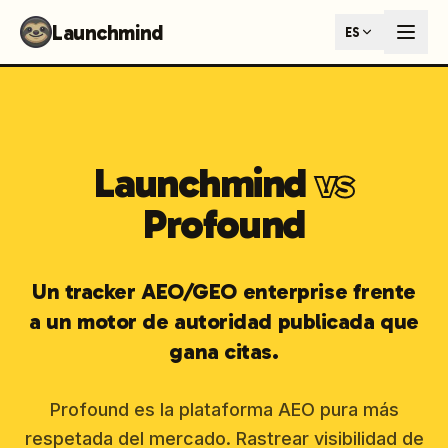
Launchmind - AI SEO Content Generator for Google & ChatGP
Launchmind
ES
AI-powered SEO articles that rank in both Google and AI s
How It Works
Connect your blog, set your keywords, and let our AI genera
SEO + GEO Dual Optimization
Rank in traditional search engines AND get cited by AI assist
Pricing Plans
Launchmind
vs
Fixed monthly plans, no hourly rates. First article live withi
Follow Launchmind on X (Twitter)
Connect with Launchmind
Profound
Un tracker AEO/GEO enterprise frente
a un motor de autoridad publicada que
gana citas.
Profound es la plataforma AEO pura más
respetada del mercado. Rastrear visibilidad de