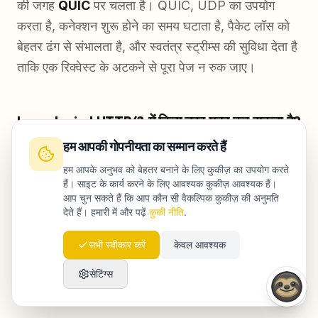
की जगह
QUIC
पर चलता है। QUIC, UDP का उपयोग
करता है, कनेक्शन शुरू होने का समय घटाता है, पैकेट लॉस को
बेहतर ढंग से संभालता है, और स्वतंत्र स्ट्रीम्स की सुविधा देता है
ताकि एक रिक्वेस्ट के अटकने से पूरा पेज न रुक जाए।
Launchmind HTTP/3 में किस तरह मदद कर सकता है?
हम आपकी गोपनीयता का सम्मान करते हैं
Launchmind यह आकलन करने में मदद करता है कि
हम आपके अनुभव को बेहतर बनाने के लिए कुकीज़ का उपयोग करते
HTTP/3 आपके लिए वास्तव में मापने लायक SEO और
हैं। साइट के कार्य करने के लिए आवश्यक कुकीज़ आवश्यक हैं।
परफ़ॉर्मेंस लाभ देगा या नहीं। इसके बाद वह प्रोटोकॉल
आप चुन सकते हैं कि आप कौन सी वैकल्पिक कुकीज़ की अनुमति
देते हैं। हमारी में और पढ़ें
कुकी नीति
.
optimization को व्यापक तकनीकी SEO, GEO और कंटेंट
विज़िबिलिटी रणनीति से जोड़ता है। इसमें audits,
सभी स्वीकार करें
केवल आवश्यक
implementation planning, Core Web Vitals
सेटिंग्स
analysis और ढाँचे से जुड़े बदलावों को ranking व
conversion लक्ष्यों के साथ मिलाना शामिल हो सकता है।