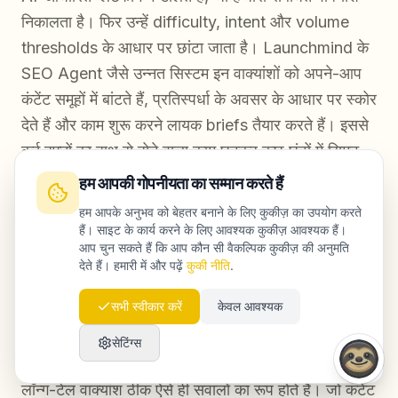
निकालता है। फिर उन्हें difficulty, intent और volume
thresholds के आधार पर छांटा जाता है। Launchmind के
SEO Agent जैसे उन्नत सिस्टम इन वाक्यांशों को अपने-आप
कंटेंट समूहों में बांटते हैं, प्रतिस्पर्धा के अवसर के आधार पर स्कोर
देते हैं और काम शुरू करने लायक briefs तैयार करते हैं। इससे
कई हफ्तों का हाथ से होने वाला काम घटकर कुछ घंटों में सिमट
सकता है.
हम आपकी गोपनीयता का सम्मान करते हैं
हम आपके अनुभव को बेहतर बनाने के लिए कुकीज़ का उपयोग करते
हैं। साइट के कार्य करने के लिए आवश्यक कुकीज़ आवश्यक हैं।
क्या 2026 और 2027 में AI search के दौर में भी लॉन्ग-
आप चुन सकते हैं कि आप कौन सी वैकल्पिक कुकीज़ की अनुमति
देते हैं। हमारी में और पढ़ें
कुकी नीति
.
टेल कीवर्ड्स महत्वपूर्ण रहेंगे?
सभी स्वीकार करें
केवल आवश्यक
बिल्कुल, और पहले से भी ज्यादा। Google AI Overviews,
ChatGPT Search और Perplexity जैसे AI इंजन खास,
सेटिंग्स
इरादा-समृद्ध सवालों का जवाब देने के लिए बनाए गए हैं—और
लॉन्ग-टेल वाक्यांश ठीक ऐसे ही सवालों का रूप होते हैं। जो कंटेंट