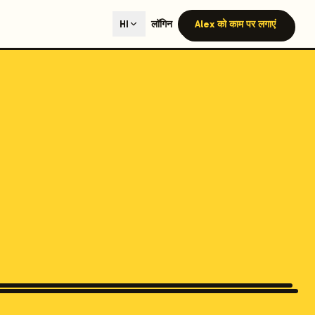
ted content generation with GEO optimization built-in.
लॉगिन
Alex को काम पर लगाएं
HI
our site.
hmind on Instagram
Like Launchmind on Facebook