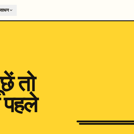
T
ंसाधन
earch engines like ChatGPT, Claude, and Perplexity. Automa
te optimized content automatically. Published directly to y
ants. The future of search visibility.
n 48 hours.
 on LinkedIn
Watch Launchmind on YouTube
Follow Launc
छें तो
 पहले
Education