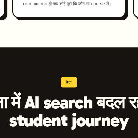
recommend हो जब कोई पूछे कि कौन सा course लें।
डेटा
्षा में AI search बदल रह
student journey