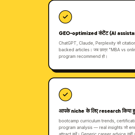
GEO-optimized कंटेंट (AI assistan
ChatGPT, Claude, Perplexity को citation 
backed articles। जब छात्र "MBA vs online
program recommend हो।
आपके niche के लिए research किया 
bootcamp curriculum trends, certificat
program analysis — real insights जो e
attract करें। Generic career advice नहीं