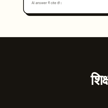
AI answer में cite हो।
शिक