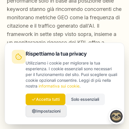
performance solo in base alla posizione delle
keyword stanno già rincorrendo concorrenti che
monitorano metriche GEO come la frequenza di
citazione e il traffico generato dall’AI. Il
framework in sette step visto sopra, insieme a
un monitoraggio rigoroso dei KPI, offre a
marketing manager e CMO una rotta concreta,
Rispettiamo la tua privacy
molto più utile di una checklist generica presa in
Utilizziamo i cookie per migliorare la tua
prestito da altri mercati.
esperienza. I cookie essenziali sono necessari
per il funzionamento del sito. Puoi scegliere quali
cookie opzionali consentire. Leggi di più nella
Vuoi capire come aumentare la visibilità del tuo
nostra
informativa sui cookie
.
brand negli Emirati, sia su Google sia nei motori
di ricerca AI?
Book a free consultation
con
Accetta tutti
Solo essenziali
Launchmind e ottieni un quadro chiaro della
Impostazioni
situazione prima del prossimo ciclo di budget.