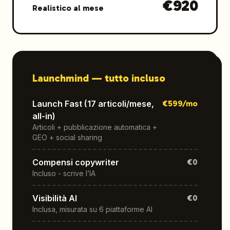
€
920
Realistico al mese
Launchmind —
tutto incluso
Launch Fast (17 articoli/mese,
€
599
/mo
all-in)
Articoli + pubblicazione automatica +
GEO + social sharing
Compensi copywriter
€0
Incluso - scrive l’IA
Visibilità AI
€0
Inclusa, misurata su 6 piattaforme AI