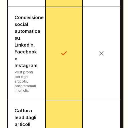
Condivisione
social
automatica
su
LinkedIn,
Facebook
e
Instagram
Post pronti
per ogni
articolo,
programmati
in un clic
Cattura
lead dagli
articoli