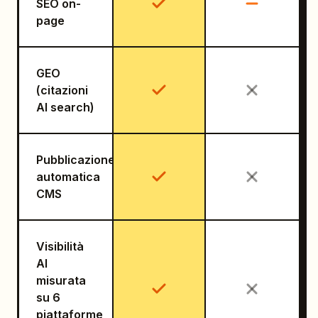
SEO on-
page
GEO
(citazioni
AI search)
Pubblicazione
automatica
CMS
Visibilità
AI
misurata
su 6
piattaforme