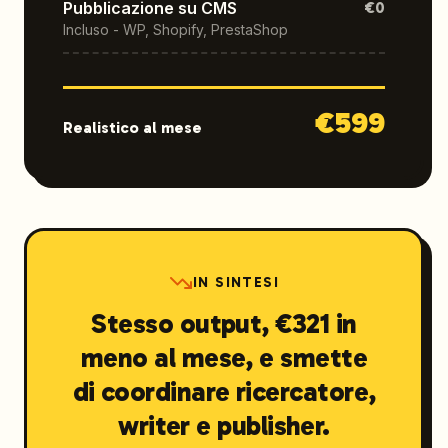
Pubblicazione su CMS
€0
Incluso - WP, Shopify, PrestaShop
€
599
Realistico al mese
IN SINTESI
Stesso output, €321 in
meno al mese, e smette
di coordinare ricercatore,
writer e publisher.