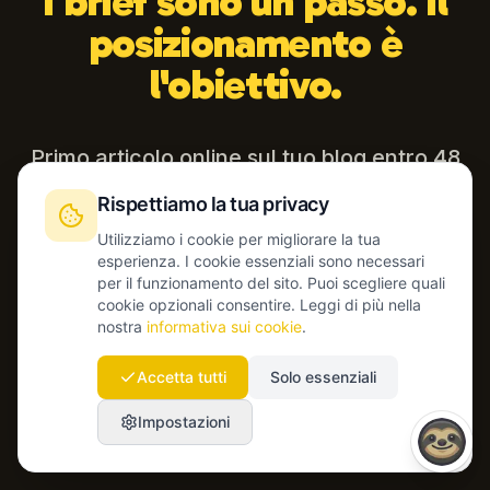
I brief sono un passo. Il
posizionamento è
l'obiettivo.
Primo articolo online sul tuo blog entro 48
ore, con ottimizzazione GEO e il tuo CMS
Rispettiamo la tua privacy
collegato.
Utilizziamo i cookie per migliorare la tua
esperienza. I cookie essenziali sono necessari
per il funzionamento del sito. Puoi scegliere quali
cookie opzionali consentire. Leggi di più nella
nostra
informativa sui cookie
Inizia oggi
.
Accetta tutti
Solo essenziali
Parla con il nostro team
Impostazioni