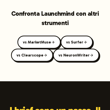
Confronta Launchmind con altri
strumenti
vs MarketMuse
vs Surfer
vs Clearscope
vs NeuronWriter