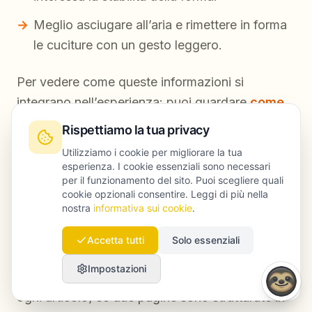
Meglio asciugare all’aria e rimettere in forma
le cuciture con un gesto leggero.
Per vedere come queste informazioni si
integrano nell’esperienza: puoi guardare
come
B3mi7i-it costruisce le schede prodotto
e
Rispettiamo la tua privacy
quali dettagli sceglie di inserire (o lasciare fuori).
Utilizziamo i cookie per migliorare la tua
esperienza. I cookie essenziali sono necessari
Questo articolo segue le
linee guida di qualità
per il funzionamento del sito. Puoi scegliere quali
cookie opzionali consentire. Leggi di più nella
E-E-A-T
.
nostra
informativa sui cookie
.
Takeaway concreto:
scegli un unico format
Accetta tutti
Solo essenziali
standard per i dati prodotto (vestibilità, tessuto,
Impostazioni
consiglio taglia, istruzioni di lavaggio) e usalo su
ogni articolo; se due pagine sono strutturate in