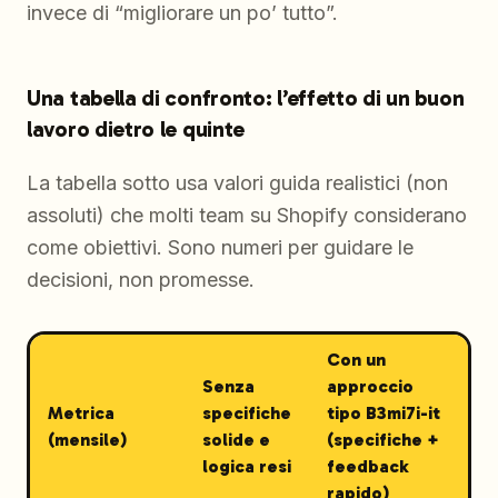
invece di “migliorare un po’ tutto”.
Una tabella di confronto: l’effetto di un buon
lavoro dietro le quinte
La tabella sotto usa valori guida realistici (non
assoluti) che molti team su Shopify considerano
come obiettivi. Sono numeri per guidare le
decisioni, non promesse.
Con un
Senza
approccio
Metrica
specifiche
tipo B3mi7i-it
(mensile)
solide e
(specifiche +
logica resi
feedback
rapido)