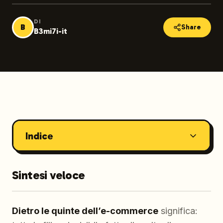
DI
B
Share
B3mi7i-it
Indice
Sintesi veloce
Dietro le quinte dell’e-commerce
significa: