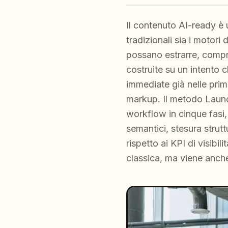
Il contenuto AI-ready è 
tradizionali sia i motor
possano estrarre, compre
costruite su un intento 
immediate già nelle prim
markup. Il metodo Launc
workflow in cinque fasi,
semantici, stesura strutt
rispetto ai KPI di visibi
classica, ma viene anche