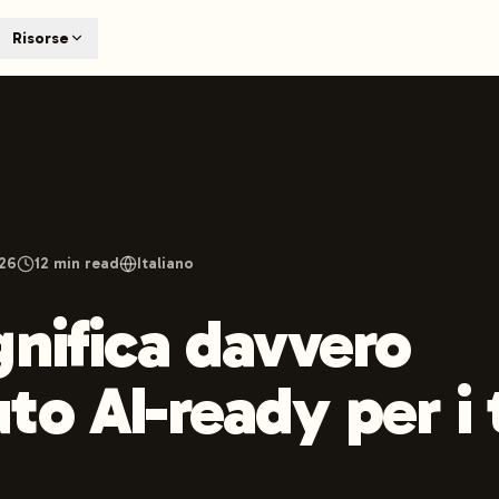
T
Risorse
earch engines like ChatGPT, Claude, and Perplexity. Automa
te optimized content automatically. Published directly to y
ants. The future of search visibility.
n 48 hours.
 on LinkedIn
Watch Launchmind on YouTube
Follow Launc
026
12
min read
Italiano
gnifica davvero
to AI-ready per i