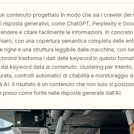
un contenuto progettato in modo che sia i crawler dei m
i di risposta generativi, come ChatGPT, Perplexity e Go
ndere e citare facilmente le informazioni. In concreto
chiaro, con una copertura semantica completa delle entit
e righe e una struttura leggibile dalle macchine, con he
hmind trasforma i dati delle keyword in questo format
 dal keyword data al contenuto: clustering per intento, 
urata, controlli automatici di citabilità e monitoraggio
lità AI. Il risultato è un contenuto che non solo si posiz
 preso come fonte nelle risposte generate dall’AI.