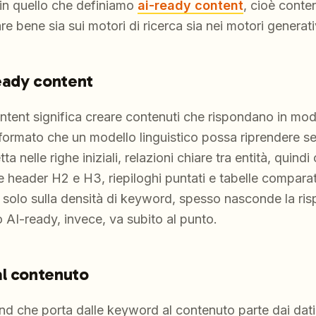
in quello che definiamo
ai-ready content
, cioè conten
e bene sia sui motori di ricerca sia nei motori generati
ready content
ontent significa creare contenuti che rispondano in m
formato che un modello linguistico possa riprendere s
ta nelle righe iniziali, relazioni chiare tra entità, quin
me header H2 e H3, riepiloghi puntati e tabelle compara
o solo sulla densità di keyword, spesso nasconde la ri
 AI-ready, invece, va subito al punto.
al contenuto
d che porta dalle keyword al contenuto parte dai dati 