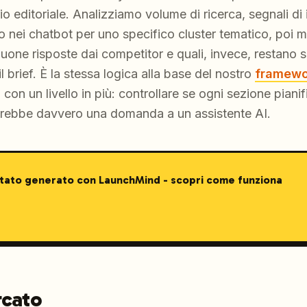
 editoriale. Analizziamo volume di ricerca, segnali di i
o nei chatbot per uno specifico cluster tematico, poi 
one risposte dai competitor e quali, invece, restano 
il brief. È la stessa logica alla base del nostro
framewo
, con un livello in più: controllare se ogni sezione piani
arebbe davvero una domanda a un assistente AI.
stato generato con LaunchMind - scopri come funziona
rcato