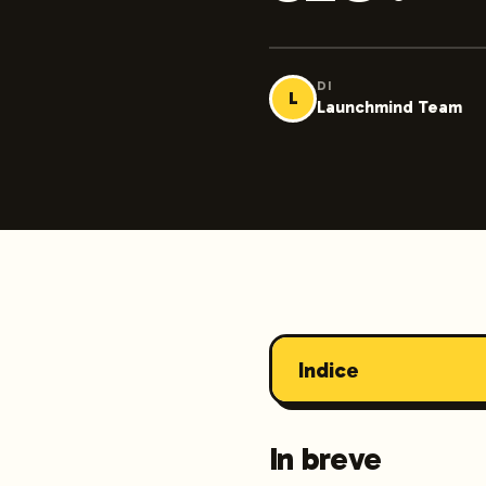
DI
L
Launchmind Team
Indice
In breve