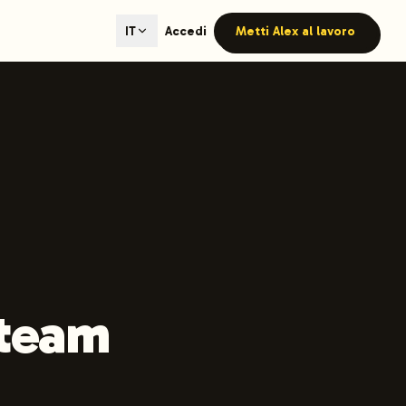
ted content generation with GEO optimization built-in.
Accedi
Metti Alex al lavoro
IT
our site.
hmind on Instagram
Like Launchmind on Facebook
 team