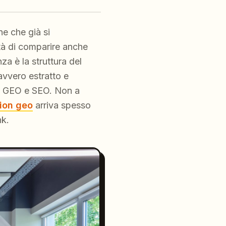
ne che già si
tà di comparire anche
za è la struttura del
avvero estratto e
gie GEO e SEO. Non a
tion geo
arriva spesso
nk.