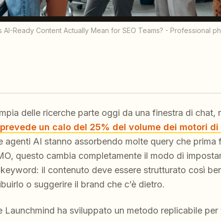
 AI-Ready Content Actually Mean for SEO Teams? - Professional p
ia delle ricerche parte oggi da una finestra di chat, 
prevede un calo del 25% del volume dei motori di 
e agenti AI stanno assorbendo molte query che prima 
O, questo cambia completamente il modo di impostare
 keyword: il contenuto deve essere strutturato così be
ibuirlo o suggerire il brand che c’è dietro.
 Launchmind ha sviluppato un metodo replicabile per tr