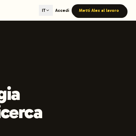
ted content generation with GEO optimization built-in.
Accedi
Metti Alex al lavoro
IT
our site.
hmind on Instagram
Like Launchmind on Facebook
gia
icerca