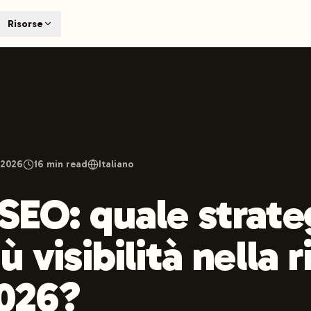
T
Risorse
earch engines like ChatGPT, Claude, and Perplexity. Automa
te optimized content automatically. Published directly to y
ants. The future of search visibility.
n 48 hours.
 on LinkedIn
Watch Launchmind on YouTube
Follow Launc
 2026
16
min read
Italiano
SEO: quale strate
ù visibilità nella r
2026?