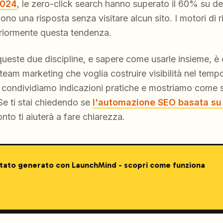
2024
, le zero-click search hanno superato il 60% su d
no una risposta senza visitare alcun sito. I motori di r
riormente questa tendenza.
a queste due discipline, e sapere come usarle insieme,
 team marketing che voglia costruire visibilità nel temp
 condividiamo indicazioni pratiche e mostriamo come si 
 Se ti stai chiedendo se
l'automazione SEO basata su
to ti aiuterà a fare chiarezza.
stato generato con LaunchMind - scopri come funziona