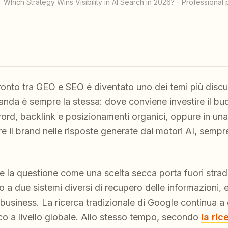
Which Strategy Wins Visibility in AI Search in 2026? - Professiona
fronto tra GEO e SEO è diventato uno dei temi più discus
anda è sempre la stessa: dove conviene investire il b
ord, backlink e posizionamenti organici, oppure in una 
e il brand nelle risposte generate dai motori AI, sempr
re la questione come una scelta secca porta fuori stra
 a due sistemi diversi di recupero delle informazioni,
business. La ricerca tradizionale di Google continua a
ico a livello globale. Allo stesso tempo, secondo
la ric