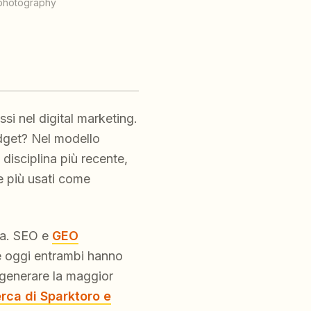
l photography
si nel digital marketing.
udget? Nel modello
disciplina più recente,
e più usati come
da. SEO e
GEO
 e oggi entrambi hanno
 generare la maggior
erca di Sparktoro e