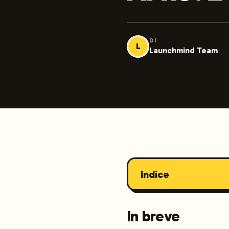
DI
L
Launchmind Team
Indice
In breve