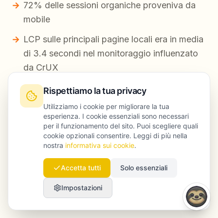
72% delle sessioni organiche proveniva da
mobile
LCP sulle principali pagine locali era in media
di 3.4 secondi nel monitoraggio influenzato
da CrUX
Il bounce rate da traffico organico mobile
Rispettiamo la tua privacy
non brand era del 58%
Utilizziamo i cookie per migliorare la tua
esperienza. I cookie essenziali sono necessari
Il sito distribuiva le pagine globalmente
per il funzionamento del sito. Puoi scegliere quali
tramite CDN, ma HTTP/3 era disattivato
cookie opzionali consentire. Leggi di più nella
nostra
informativa sui cookie
.
Accetta tutti
Solo essenziali
Interventi effettuati
Impostazioni
Un piano di remediation in stile Launchmind
includerebbe: