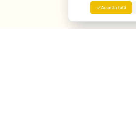
Accetta tutti
Launchmind
Launchmind scrive e pubblica articoli autentici sul
tuo blog, con il pilota automatico. Posizionati su
Google, citati da ChatGPT, Claude & Perplexity.
LinkedIn
Instagram
WhatsApp