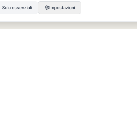
Solo essenziali
Impostazioni
PRODOTTO
RISORSE
SEO
Blog
GEO
Success Stories
Alex on Autopilot
Integrazioni