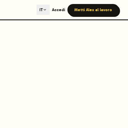
ted content generation with GEO optimization built-in.
Accedi
Metti Alex al lavoro
IT
our site.
hmind on Instagram
Like Launchmind on Facebook