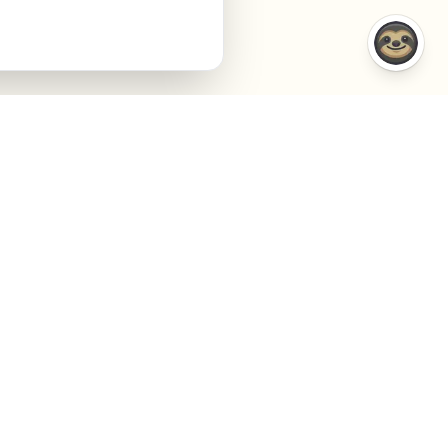
CONFRONTI
AZIENDA
VS Semrush
Chi siamo
VS Jasper AI
Contact
VS Surfer SEO
Agency
VS Frase.io
Privacy
VS Inspace.io
Termini
VS Outrank
Cookies