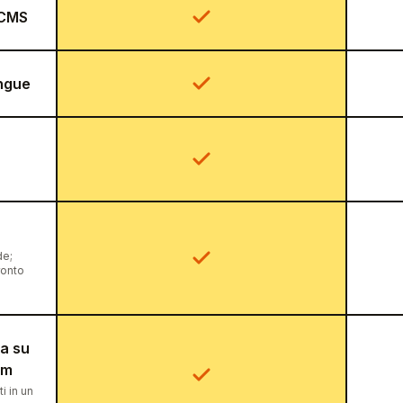
 CMS
ingue
de;
ronto
ca su
am
i in un