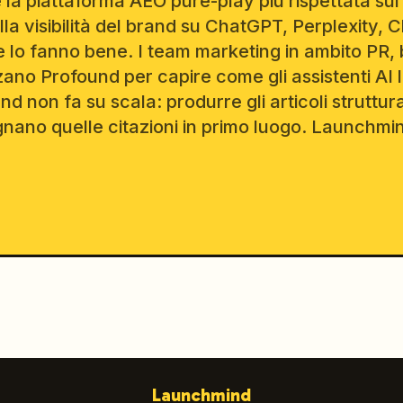
la piattaforma AEO pure-play più rispettata sul
la visibilità del brand su ChatGPT, Perplexity, 
e lo fanno bene. I team marketing in ambito PR,
zzano Profound per capire come gli assistenti AI 
d non fa su scala: produrre gli articoli struttu
ano quelle citazioni in primo luogo. Launchmin
Launchmind