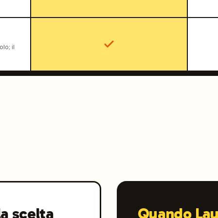
lo; il
a scelta
Quando Lau