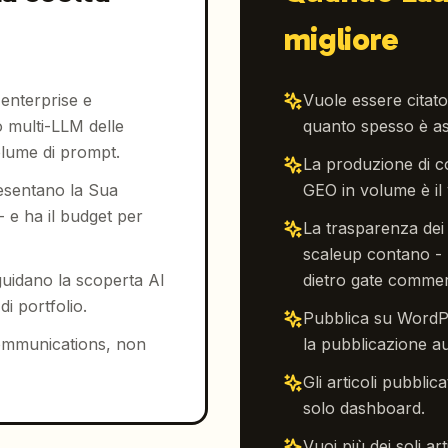
migliore
enterprise e
Vuole essere citato
 multi-LLM delle
quanto spesso è ass
olume di prompt.
La produzione di co
resentano la Sua
GEO in volume è il v
- e ha il budget per
La trasparenza dei
scaleup contano - 
uidano la scoperta AI
dietro gate commer
i portfolio.
Pubblica su WordP
ommunications, non
la pubblicazione au
Gli articoli pubblica
solo dashboard.
Vuoi più dei soli ar