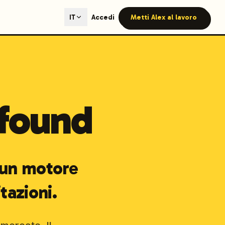
ted content generation with GEO optimization built-in.
Accedi
Metti Alex al lavoro
IT
our site.
found
hmind on Instagram
Like Launchmind on Facebook
 un motore
tazioni.