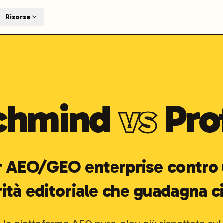
T
Risorse
earch engines like ChatGPT, Claude, and Perplexity. Automa
te optimized content automatically. Published directly to y
ants. The future of search visibility.
n 48 hours.
chmind
vs
Pro
 on LinkedIn
Watch Launchmind on YouTube
Follow Launc
r AEO/GEO enterprise contro
rità editoriale che guadagna ci