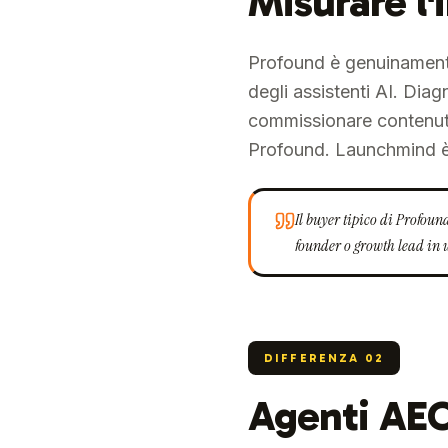
Misurare l'i
Profound è genuinamente 
degli assistenti AI. Diag
commissionare contenuti,
Profound. Launchmind è 
Il buyer tipico di Profoun
founder o growth lead in 
DIFFERENZA
02
Agenti AEO 