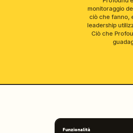
Profound è 
monitoraggio del
ciò che fanno, 
leadership utili
Ciò che Profoun
guadagn
Funzionalità