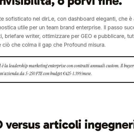
nvisibilità, o porvi fine.
sofisticato nel dirLe, con dashboard eleganti, che è 
nostica utile per un team brand enterprise. Il passo suc
 briefare writer, ottimizzare per GEO e pubblicare, tut
ciò che colma il gap che Profound misura.
d è la leadership marketing enterprise con contratti annuali custom. Il buye
un'azienda da 5-250 FTE con budget €425-1.399/mese.
versus articoli ingegner