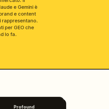
 mercato. Il
Claude e Gemini è
 brand e content
li rappresentano.
rati per GEO che
d lo fa.
Profound