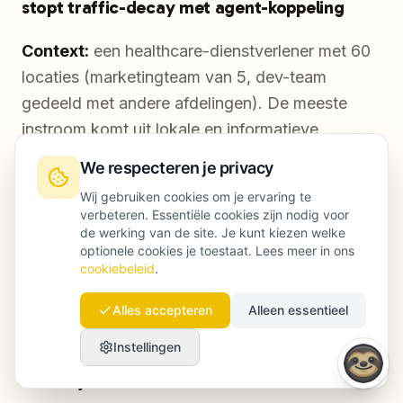
stopt traffic-decay met agent-koppeling
Context:
een healthcare-dienstverlener met 60
locaties (marketingteam van 5, dev-team
gedeeld met andere afdelingen). De meeste
instroom komt uit lokale en informatieve
zoekopdrachten.
We respecteren je privacy
Wij gebruiken cookies om je ervaring te
Probleem:
in 8 weken daalde het aantal
verbeteren. Essentiële cookies zijn nodig voor
organische leads met 18%. Paid spend ging
de werking van de site. Je kunt kiezen welke
optionele cookies je toestaat. Lees meer in ons
omhoog om het gat te dichten. Het team
cookiebeleid
.
checkte GSC wekelijks, maar kreeg niet scherp
wat écht het verschil maakte.
Alles accepteren
Alleen essentieel
Instellingen
Launchmind-implementatie (hands-on
werkwijze):