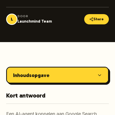
DOOR
L
Share
Launchmind Team
Inhoudsopgave
Kort antwoord
Een AI-agent koppelen aan Google Search