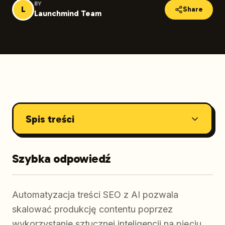
BY
L
Share
Launchmind Team
Spis treści
Szybka odpowiedź
Automatyzacja treści SEO z AI pozwala
skalować produkcję contentu poprzez
wykorzystanie sztucznej inteligencji na pięciu