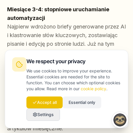
Miesiące 3-4: stopniowe uruchamianie
automatyzacji
Najpierw wdrożono briefy generowane przez AI
i klastrowanie słów kluczowych, zostawiając
pisanie i edycję po stronie ludzi. Już na tym
etapie czas researchu spadł o 60%, a briefy
stały się lepsze i bardziej szczegółowe.
We respect your privacy
We use cookies to improve your experience.
Miesiące 5-6: włączenie AI do pisania
Essential cookies are needed for the site to
function. You can choose which optional cookies
Następnie firma wdrożyła pisanie z AI przy
you allow. Read more in our
cookie policy
.
ścisłym nadzorze redakcyjnym — początkowo
dla mniej strategicznych formatów, takich jak
Accept all
Essential only
aktualizacje produktowe i treści FAQ. Jakość
Settings
pozostała stabilna, a produkcja wzrosła do 18
artykułów miesięcznie.