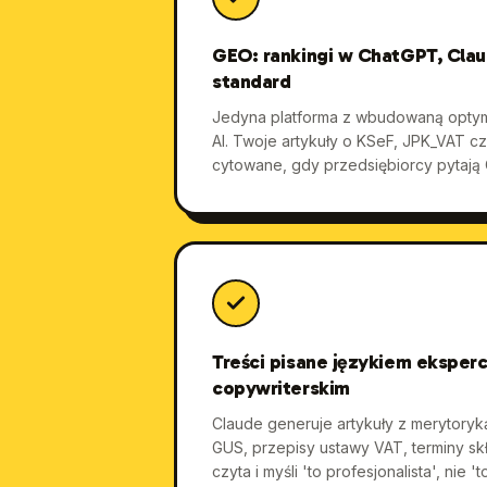
GEO: rankingi w ChatGPT, Claud
standard
Jedyna platforma z wbudowaną optym
AI. Twoje artykuły o KSeF, JPK_VAT cz
cytowane, gdy przedsiębiorcy pytają
Treści pisane językiem eksperc
copywriterskim
Claude generuje artykuły z merytoryk
GUS, przepisy ustawy VAT, terminy skła
czyta i myśli 'to profesjonalista', nie '