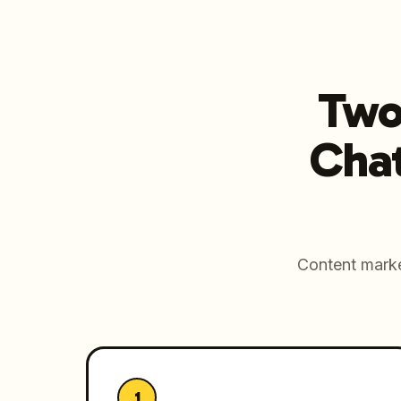
Twoi
Cha
Content marke
1