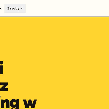
T
k
Zasoby
earch engines like ChatGPT, Claude, and Perplexity. Automa
te optimized content automatically. Published directly to y
ants. The future of search visibility.
n 48 hours.
 on LinkedIn
Watch Launchmind on YouTube
Follow Launc
i
z
king w