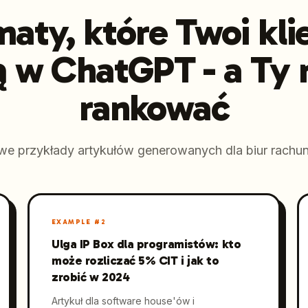
aty, które Twoi kli
ą w ChatGPT - a Ty
rankować
we przykłady artykułów generowanych dla biur rachu
EXAMPLE #
2
Ulga IP Box dla programistów: kto
może rozliczać 5% CIT i jak to
zrobić w 2024
Artykuł dla software house'ów i