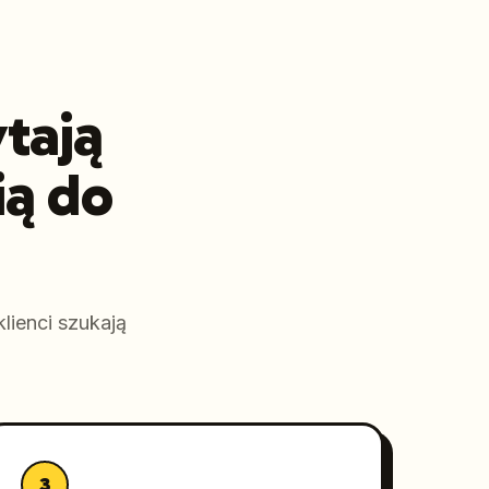
ytają
ą do
lienci szukają
3