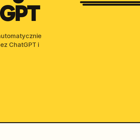
tGPT
Accountants & Bookkeepers
 automatycznie
zez ChatGPT i