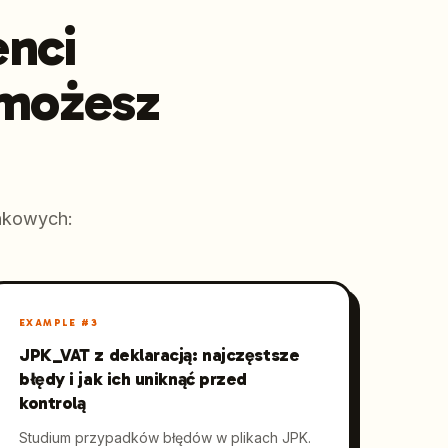
enci
 możesz
nkowych:
EXAMPLE #
3
JPK_VAT z deklaracją: najczęstsze
błędy i jak ich uniknąć przed
kontrolą
Studium przypadków błędów w plikach JPK.