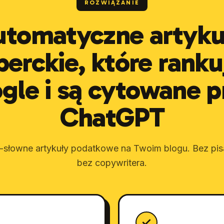
ROZWIĄZANIE
utomatyczne artyku
perckie, które ranku
gle i są cytowane p
ChatGPT
-słowne artykuły podatkowe na Twoim blogu. Bez pisa
bez copywritera.