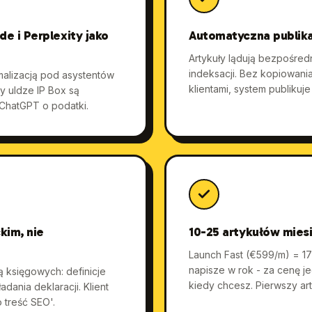
e i Perplexity jako
Automatyczna publika
Artykuły lądują bezpośre
indeksacji. Bez kopiowania
alizacją pod asystentów
klientami, system publikuje
y uldze IP Box są
 ChatGPT o podatki.
kim, nie
10-25 artykułów mies
Launch Fast (€599/m) = 17 
napisze w rok - za cenę j
ą księgowych: definicje
kiedy chcesz. Pierwszy ar
dania deklaracji. Klient
to treść SEO'.