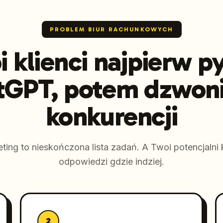
PROBLEM BIUR RACHUNKOWYCH
 klienci najpierw p
tGPT, potem dzwoni
konkurencji
ting to nieskończona lista zadań. A Twoi potencjalni k
odpowiedzi gdzie indziej.
2