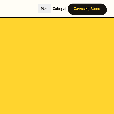
ted content generation with GEO optimization built-in.
Zaloguj
Zatrudnij Alexa
PL
our site.
hmind on Instagram
Like Launchmind on Facebook