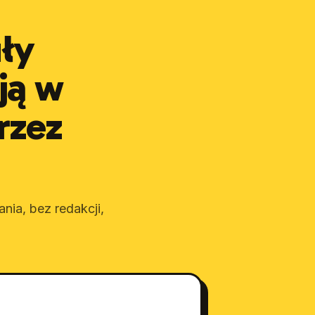
ły
ją w
rzez
nia, bez redakcji,