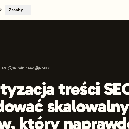
T
k
Zasoby
earch engines like ChatGPT, Claude, and Perplexity. Automa
te optimized content automatically. Published directly to y
ants. The future of search visibility.
n 48 hours.
 on LinkedIn
Watch Launchmind on YouTube
Follow Launc
2026
14
min read
Polski
yzacja treści SEO
dować skalowaln
w, który naprawd