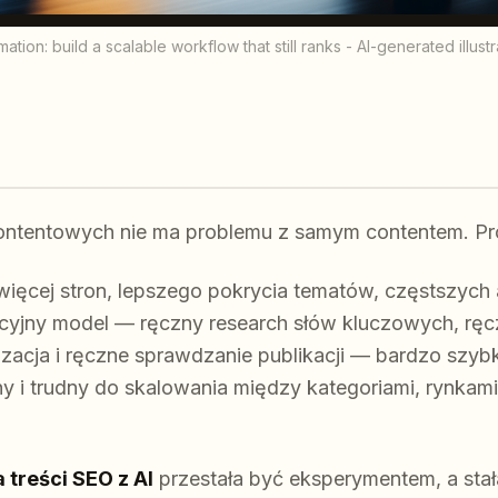
tion: build a scalable workflow that still ranks - AI-generated illus
ntentowych nie ma problemu z samym contentem. Pro
ęcej stron, lepszego pokrycia tematów, częstszych ak
ycyjny model — ręczny research słów kluczowych, ręcz
izacja i ręczne sprawdzanie publikacji — bardzo szybk
 i trudny do skalowania między kategoriami, rynkami 
treści SEO z AI
przestała być eksperymentem, a stała