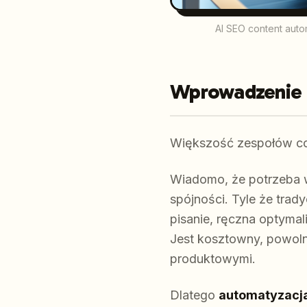
AI SEO content automa
Wprowadzenie
Większość zespołów co
Wiadomo, że potrzeba wi
spójności. Tyle że trad
pisanie, ręczna optymal
Jest kosztowny, powolny
produktowymi.
Dlatego
automatyzacja 