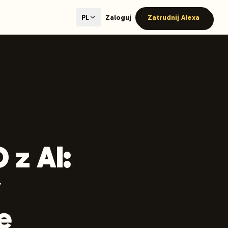
ted content generation with GEO optimization built-in.
Zaloguj
Zatrudnij Alexa
PL
our site.
hmind on Instagram
Like Launchmind on Facebook
 z AI:
y
ę