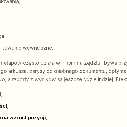
ukiwania,
ge,
 linkowanie wewnętrzne.
h etapów często działa w innym narzędziu i bywa przy
nego arkusza, zarysy do osobnego dokumentu, optymal
o, a raporty z wyników są jeszcze gdzie indziej. Efek
i
,
ści
,
 na wzrost pozycji
,