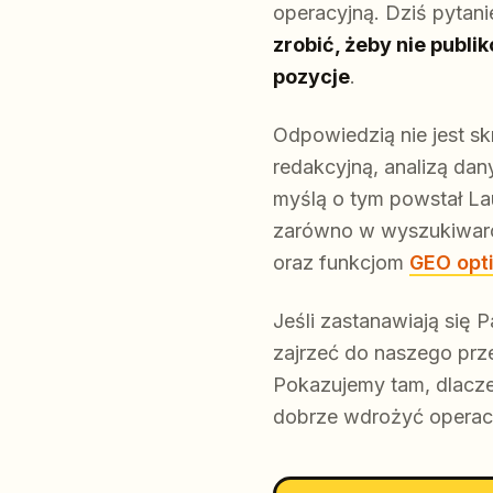
operacyjną. Dziś pytan
zrobić, żeby nie publi
pozycje
.
Odpowiedzią nie jest sk
redakcyjną, analizą dan
myślą o tym powstał L
zarówno w wyszukiwarce,
oraz funkcjom
GEO opt
Jeśli zastanawiają się 
zajrzeć do naszego pr
Pokazujemy tam, dlaczego
dobrze wdrożyć operacy