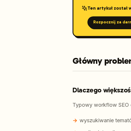
Ten artykuł został
Rozpocznij za dar
Główny problem
Dlaczego większoś
Typowy workflow SEO o
wyszukiwanie temató