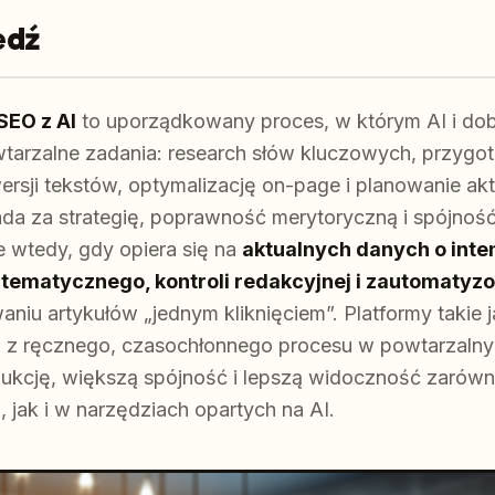
edź
SEO z AI
to uporządkowany proces, w którym AI i do
tarzalne zadania: research słów kluczowych, przygot
rsji tekstów, optymalizację on-page i planowanie akt
da za strategię, poprawność merytoryczną i spójność
je wtedy, gdy opiera się na
aktualnych danych o inte
tematycznego, kontroli redakcyjnej i zautomatyzo
waniu artykułów „jednym kliknięciem”. Platformy takie
 z ręcznego, czasochłonnego procesu w powtarzaln
dukcję, większą spójność i lepszą widoczność zarów
jak i w narzędziach opartych na AI.