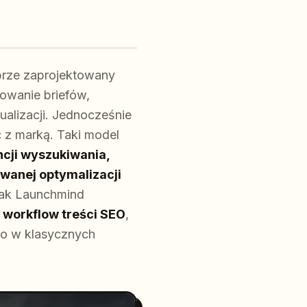
brze zaprojektowany
owanie briefów,
ualizacji. Jednocześnie
 z marką. Taki model
ncji wyszukiwania,
wanej optymalizacji
 jak Launchmind
y
workflow treści SEO
,
no w klasycznych