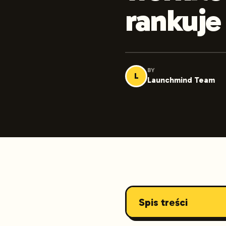
rankuje
BY
L
Launchmind Team
Spis treści