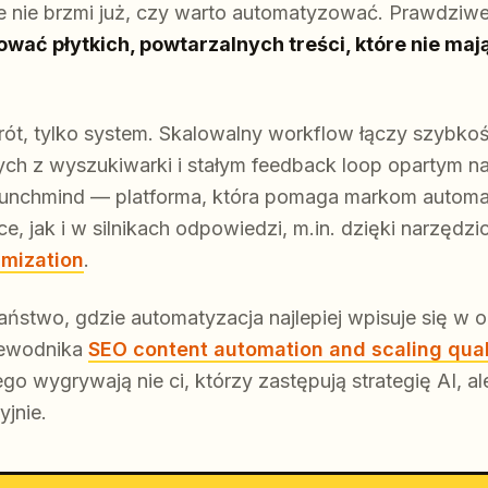
ie nie brzmi już, czy warto automatyzować. Prawdziwe
kować płytkich, powtarzalnych treści, które nie maj
rót, tylko system. Skalowalny workflow łączy szybkoś
ych z wyszukiwarki i stałym feedback loop opartym n
aunchmind — platforma, która pomaga markom auto
 jak i w silnikach odpowiedzi, m.in. dzięki narzędzi
imization
.
Państwo, gdzie automatyzacja najlepiej wpisuje się w 
zewodnika
SEO content automation and scaling quali
 wygrywają nie ci, którzy zastępują strategię AI, ale 
jnie.