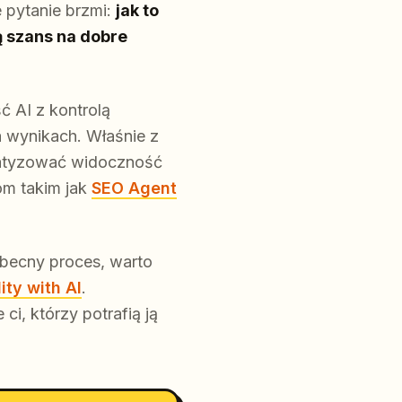
 pytanie brzmi:
jak to
ą szans na dobre
ć AI z kontrolą
a wynikach. Właśnie z
matyzować widoczność
om takim jak
SEO Agent
obecny proces, warto
ty with AI
.
ci, którzy potrafią ją