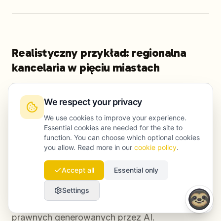
Realistyczny przykład: regionalna
kancelaria w pięciu miastach
We respect your privacy
Wyobraźmy sobie średniej wielkości kancelarię
z biurami w pięciu miastach w Belgii i Holandii.
We use cookies to improve your experience.
Essential cookies are needed for the site to
Zanim uporządkowano local SEO, firma miała
function. You can choose which optional cookies
jedną ogólną stronę usługową, a na dole tylko
you allow. Read more in our
cookie policy
.
sekcję z adresami oddziałów. Dla większości
Accept all
Essential only
zapytań lokalnych kancelaria pojawiała się
dopiero na drugiej lub trzeciej stronie wyników i
Settings
bardzo rzadko trafiała do rekomendacji
prawnych generowanych przez AI.