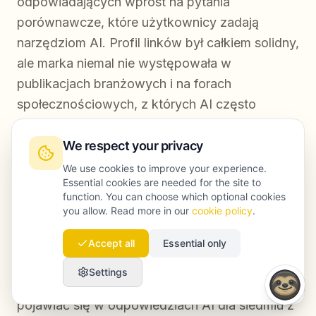
odpowiadających wprost na pytania
porównawcze, które użytkownicy zadają
narzędziom AI. Profil linków był całkiem solidny,
ale marka niemal nie występowała w
publikacjach branżowych i na forach
społecznościowych, z których AI często
czerpie dane.
We respect your privacy
Działania naprawcze obejmowały przebudowę
We use cookies to improve your experience.
architektury treści, dodanie bloków
Essential cookies are needed for the site to
function. You can choose which optional cookies
odpowiedzi, przepisanie stron porównawczych
you allow. Read more in our
cookie policy
.
pod konkretne pytania zadawane AI oraz
pozyskanie publikacji w trzech mediach
Accept all
Essential only
branżowych, które Perplexity regularnie cytuje
Settings
w tej kategorii. W ciągu 90 dni marka zaczęła
pojawiać się w odpowiedziach AI dla siedmiu z