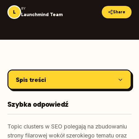
BY
L
Share
Launchmind Team
Spis treści
Szybka odpowiedź
Topic clusters w SEO polegają na zbudowaniu
strony filarowej wokół szerokiego tematu oraz