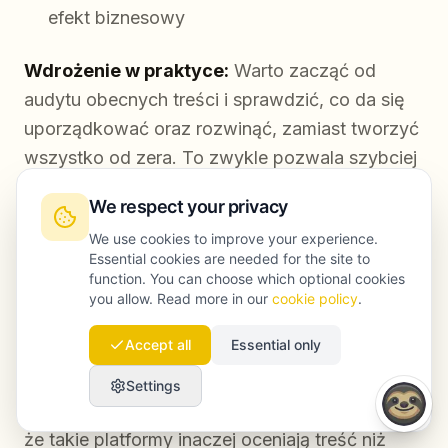
efekt biznesowy
Wdrożenie w praktyce:
Warto zacząć od
audytu obecnych treści i sprawdzić, co da się
uporządkować oraz rozwinąć, zamiast tworzyć
wszystko od zera. To zwykle pozwala szybciej
zobaczyć pierwsze rezultaty.
We respect your privacy
We use cookies to improve your experience.
Essential cookies are needed for the site to
Zaawansowane strategie
function. You can choose which optional cookies
you allow. Read more in our
cookie policy
.
optymalizacji pod wyszukiwarki AI
Accept all
Essential only
Jeśli chce Pan/Pani, aby topic clusters działały
Settings
także w wyszukiwarkach AI, trzeba zrozumieć,
że takie platformy inaczej oceniają treść niż