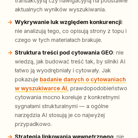
transakcyjną czy nawigacyjną na podstawie
aktualnych wyników wyszukiwania.
Wykrywanie luk względem konkurencji
:
nie analizują tego, co opisują strony z topu i
czego w tych materiałach brakuje.
Struktura treści pod cytowania GEO
: nie
wiedzą, jak budować treść tak, by silniki AI
łatwo ją wyodrębniały i cytowały. Jak
pokazuje
badanie danych o cytowaniach
w wyszukiwarce AI
, prawdopodobieństwo
cytowania mocno koreluje z konkretnymi
sygnałami strukturalnymi — a ogólne
narzędzia AI stosują je co najwyżej
przypadkowo.
Strategia linkowania wewnętrznego
: nie