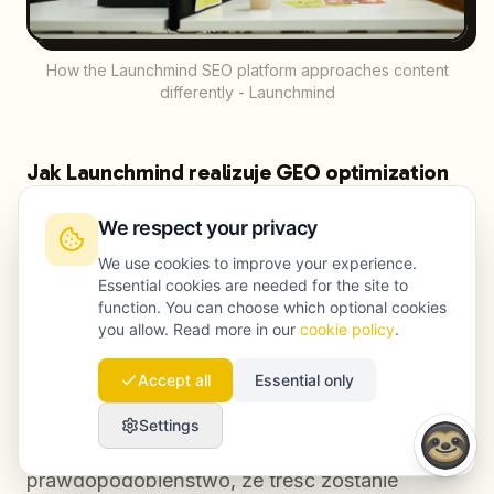
How the Launchmind SEO platform approaches content
differently - Launchmind
Jak Launchmind realizuje GEO optimization
w praktyce?
We respect your privacy
Launchmind projektuje każdy materiał z
We use cookies to improve your experience.
Essential cookies are needed for the site to
wbudowanymi sygnałami zwiększającymi
function. You can choose which optional cookies
szansę na cytowanie przez silniki generatywne:
you allow. Read more in our
cookie policy
.
bezpośrednimi akapitami odpowiedzi, FAQ
Accept all
Essential only
schema, dużą liczbą nazwanych encji,
weryfikowalnymi źródłami i definicjami, które da
Settings
się łatwo wyodrębnić. Dzięki temu rośnie
prawdopodobieństwo, że treść zostanie