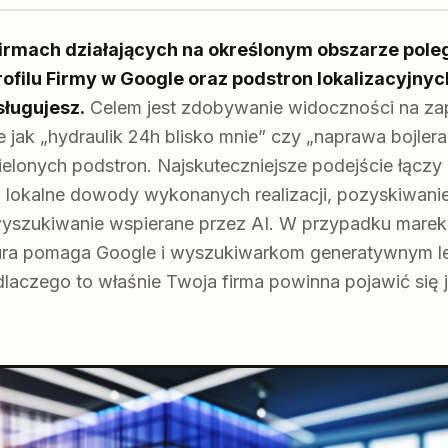
firmach działających na określonym obszarze pol
rofilu Firmy w Google oraz podstron lokalizacyjnych
sługujesz.
Celem jest zdobywanie widoczności na za
e jak „hydraulik 24h blisko mnie” czy „naprawa bojler
ielonych podstron. Najskuteczniejsze podejście łącz
ji, lokalne dowody wykonanych realizacji, pozyskiwani
wyszukiwanie wspierane przez AI. W przypadku marek
ura pomaga Google i wyszukiwarkom generatywnym lep
i dlaczego to właśnie Twoja firma powinna pojawić się 