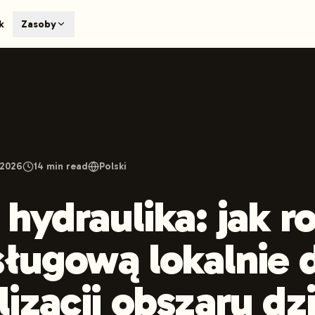
T
k
Zasoby
earch engines like ChatGPT, Claude, and Perplexity. Automa
te optimized content automatically. Published directly to y
ants. The future of search visibility.
n 48 hours.
 on LinkedIn
Watch Launchmind on YouTube
Follow Launc
 2026
14
min read
Polski
 hydraulika: jak r
sługową lokalnie d
izacji obszaru dz