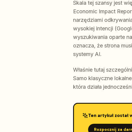
Skala tej szansy jest wi
Economic Impact Repor
narzędziami odkrywania 
wysokiej intencji (Goog
wyszukiwania oparte na
oznacza, że strona mus
systemy AI.
Właśnie tutaj szczególn
Samo klasyczne lokalne 
która działa jednocześn
Ten artykuł został
Rozpocznij za dar