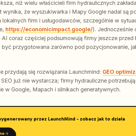
ększa, niż wielu właścicieli firm hydraulicznych zakład
t wynika, że wyszukiwarka i Mapy Google nadal są 
lokalnych firm i usługodawców, szczególnie w sytuacj
le,
https://economicimpact.google/
). Jednocześnie
 AI coraz częściej podsumowują firmy jeszcze przed k
i być przygotowana zarówno pod pozycjonowanie, jak
ie przydają się rozwiązania Launchmind:
GEO optimiz
SEO już nie wystarcza; firmy hydrauliczne potrzebują d
ie w Google, Mapach i silnikach generatywnych.
 wygenerowany przez LaunchMind - zobacz jak to działa
mo