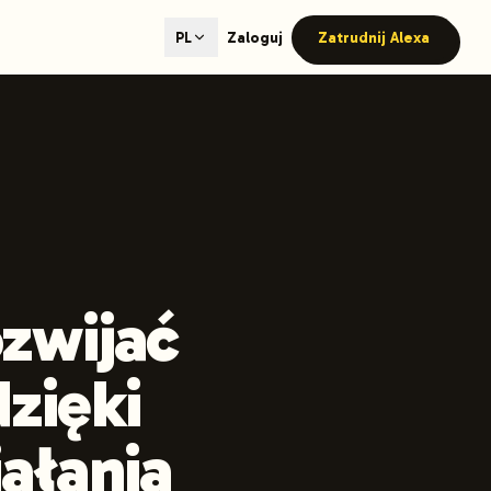
ted content generation with GEO optimization built-in.
Zaloguj
Zatrudnij Alexa
PL
our site.
hmind on Instagram
Like Launchmind on Facebook
ozwijać
zięki
iałania