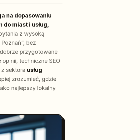
ega na dopasowaniu
 do miast i usług,
pytania z wysoką
a Poznań”, bez
y dobrze przygotowane
e opinii, techniczne SEO
 z sektora
usług
iej zrozumieć, gdzie
jako najlepszy lokalny