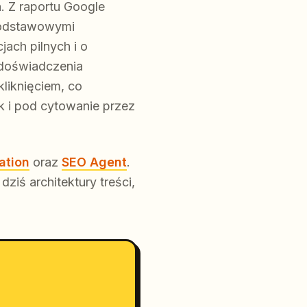
a. Z raportu Google
podstawowymi
ach pilnych i o
 doświadczenia
liknięciem, co
 i pod cytowanie przez
ation
oraz
SEO Agent
.
ziś architektury treści,