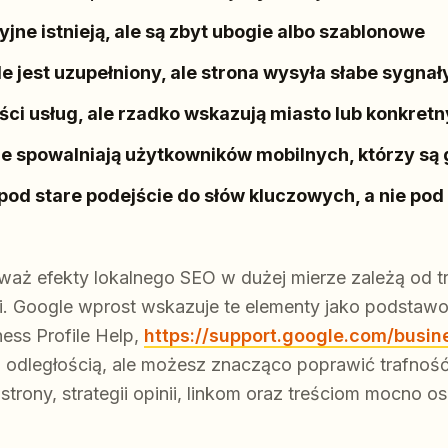
yjne istnieją, ale są zbyt ubogie albo szablonowe
le jest uzupełniony, ale strona wysyła słabe sygnał
ści usług, ale rzadko wskazują miasto lub konkretn
e spowalniają użytkowników mobilnych, którzy są
pod stare podejście do słów kluczowych, a nie pod 
aż efekty lokalnego SEO w dużej mierze zależą od tra
. Google wprost wskazuje te elementy jako podstawo
ess Profile Help,
https://support.google.com/busi
ad odległością, ale możesz znacząco poprawić trafnoś
 strony, strategii opinii, linkom oraz treściom mocno 