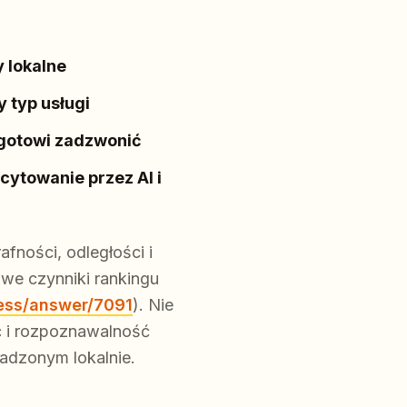
y lokalne
y typ usługi
 gotowi zadzwonić
cytowanie przez AI i
fności, odległości i
we czynniki rankingu
ness/answer/7091
). Nie
ć i rozpoznawalność
osadzonym lokalnie.