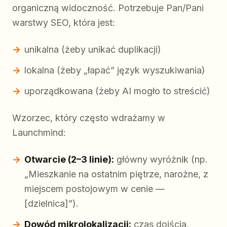
organiczną widoczność. Potrzebuje Pan/Pani
warstwy SEO, która jest:
unikalna (żeby unikać duplikacji)
lokalna (żeby „łapać” język wyszukiwania)
uporządkowana (żeby AI mogło to streścić)
Wzorzec, który często wdrażamy w
Launchmind:
Otwarcie (2–3 linie):
główny wyróżnik (np.
„Mieszkanie na ostatnim piętrze, narożne, z
miejscem postojowym w cenie —
[dzielnica]”).
Dowód mikrolokalizacji:
czas dojścia,