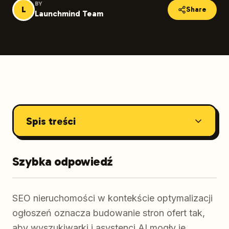
BY
L
Share
Launchmind Team
Spis treści
Szybka odpowiedź
SEO nieruchomości w kontekście optymalizacji
ogłoszeń oznacza budowanie stron ofert tak,
aby wyszukiwarki i asystenci AI mogły je