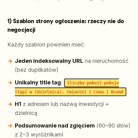
1) Szablon strony ogłoszenia: rzeczy nie do
negocjacji
Każdy szablon powinien mieć:
Jeden indeksowalny URL
na nieruchomość
(bez duplikatów)
Unikalny title tag
:
[liczba pokoi] pokoje
[typ] w [dzielnica], [miasto] | Cena | Brand
H1
z adresem lub nazwą inwestycji +
dzielnicą
Podsumowanie nad zgięciem
(60–90 słów)
z 2–3 wyróżnikami