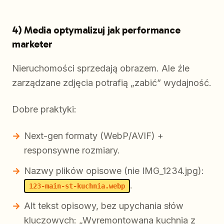
4) Media optymalizuj jak performance
marketer
Nieruchomości sprzedają obrazem. Ale źle
zarządzane zdjęcia potrafią „zabić” wydajność.
Dobre praktyki:
Next-gen formaty (WebP/AVIF) +
responsywne rozmiary.
Nazwy plików opisowe (nie IMG_1234.jpg):
.
123-main-st-kuchnia.webp
Alt tekst opisowy, bez upychania słów
kluczowych: „Wyremontowana kuchnia z