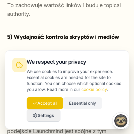
To zachowuje wartość linków i buduje topical
authority.
5) Wydajność: kontrola skryptów i mediów
Lazy-load zdjęć poniżej pierwszego ekranu
We respect your privacy
Preload zdjęcia głównego (hero)
We use cookies to improve your experience.
Ograniczyć skrypty zewnętrzne (czaty,
Essential cookies are needed for the site to
function. You can choose which optional cookies
trackery)
you allow. Read more in our
cookie policy
.
CDN + reguły cache
Accept all
Essential only
Jeśli potrzebuje Pan/Pani głębszych działań
Settings
technicznych pod szybkość i indeksowalność,
podejście Launchmind jest spójne z tym