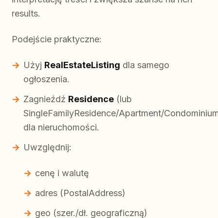
results.
Podejście praktyczne:
Użyj
RealEstateListing
dla samego
ogłoszenia.
Zagnieźdź
Residence
(lub
SingleFamilyResidence/Apartment/Condominiu
dla nieruchomości.
Uwzględnij:
cenę i walutę
adres (PostalAddress)
geo (szer./dł. geograficzną)