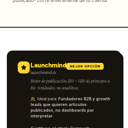
publicado- corre enteramente de tu cuenta.
Launchmind
MEJOR OPCIÓN
launchmind.io
Motor de publicación SEO + GEO de principio a
fin: resultados, no analítica.
Ideal para
:
Fundadores B2B y growth
leads que quieren artículos
publicados, no dashboards por
interpretar