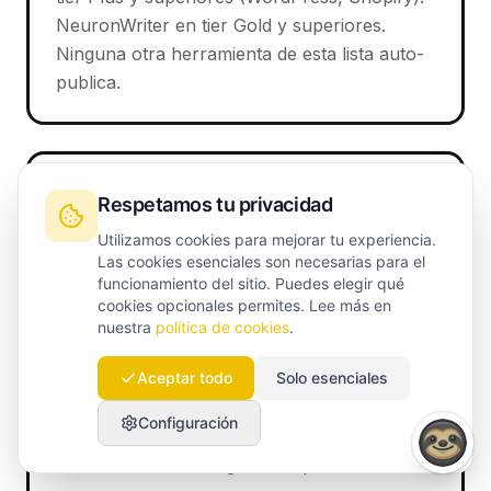
NeuronWriter en tier Gold y superiores.
Ninguna otra herramienta de esta lista auto-
publica.
¿Puedo reemplazar Semrush enteramente
Respetamos tu privacidad
con Launchmind?
Utilizamos cookies para mejorar tu experiencia.
Las cookies esenciales son necesarias para el
Si tu uso principal es producción de
funcionamiento del sitio. Puedes elegir qué
contenido con tracking de posiciones ligero,
cookies opcionales permites. Lee más en
sí: Launchmind cubre aproximadamente el
nuestra
política de cookies
.
80% del uso típico pyme de Semrush. Para
keyword research ad-hoc profunda, análisis
Aceptar todo
Solo esenciales
competitivo o tracking de posiciones en
Configuración
cientos de keywords legacy, conserva
Semrush o usa Mangools en paralelo.