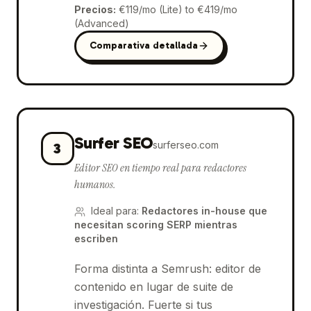
Precios
:
€119/mo (Lite) to €419/mo
(Advanced)
Comparativa detallada
Surfer SEO
surferseo.com
3
Editor SEO en tiempo real para redactores
humanos.
Ideal para
:
Redactores in-house que
necesitan scoring SERP mientras
escriben
Forma distinta a Semrush: editor de
contenido en lugar de suite de
investigación. Fuerte si tus