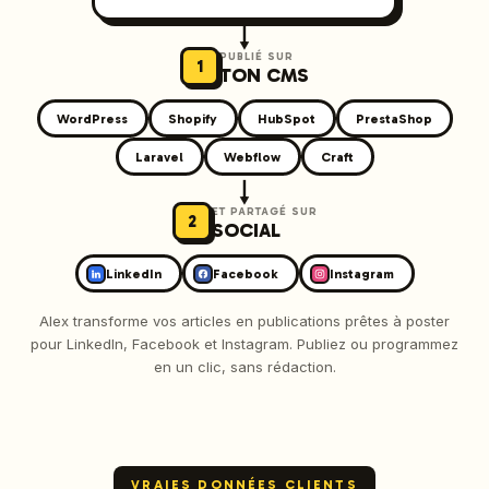
↓
PUBLIÉ SUR
1
TON CMS
WordPress
Shopify
HubSpot
PrestaShop
Laravel
Webflow
Craft
↓
ET PARTAGÉ SUR
2
SOCIAL
LinkedIn
Facebook
Instagram
Alex transforme vos articles en publications prêtes à poster
pour LinkedIn, Facebook et Instagram. Publiez ou programmez
en un clic, sans rédaction.
VRAIES DONNÉES CLIENTS