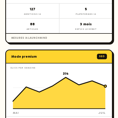
127
5
MENTIONS IA
PLATEFORMES IA
88
3 mois
ARTICLES
DEPUIS LE DÉBUT
MESURES IA LAUNCHMIND
Mode premium
SEO
CLICS PAR SEMAINE
314
MAI
JUIL