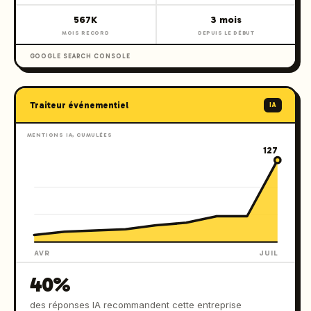
567K
3 mois
MOIS RECORD
DEPUIS LE DÉBUT
GOOGLE SEARCH CONSOLE
Traiteur événementiel
IA
MENTIONS IA, CUMULÉES
127
AVR
JUIL
40%
des réponses IA recommandent cette entreprise