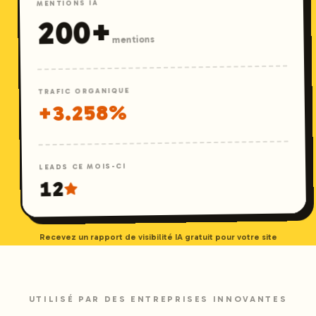
MENTIONS IA
+
200
mentions
TRAFIC ORGANIQUE
%
3.258
+
LEADS CE MOIS-CI
12
Recevez un rapport de visibilité IA gratuit pour votre site
UTILISÉ PAR DES ENTREPRISES INNOVANTES