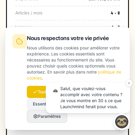
Articles / mois
4 - 8
Langues
1 - 2
Nous respectons votre vie privée
Optimisation GEO
Rarement
Nous utilisons des cookies pour améliorer votre
expérience. Les cookies essentiels sont
Mise à l'échelle
Plus de personnel
nécessaires au fonctionnement du site. Vous
pouvez choisir quels cookies optionnels vous
Temps de mise en place
2-4 semaines
autorisez. En savoir plus dans notre
politique de
cookies
.
Salut, que voulez-vous
Tout accepter
accomplir avec votre contenu ?
Je vous montre en 30 s ce que
Essentiels uniquement
Launchmind ferait pour vous.
Agence
Paramètres
Coût mensuel
€5 000 - €15 000