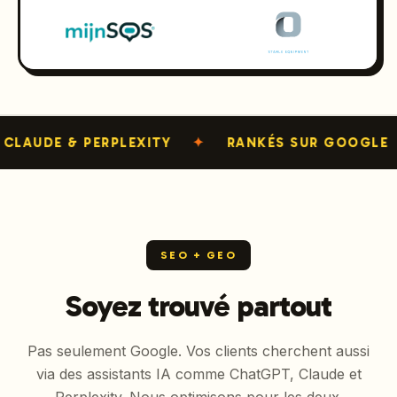
ERPLEXITY
✦
RANKÉS SUR GOOGLE
✦
CITÉS
SEO + GEO
Soyez trouvé partout
Pas seulement Google. Vos clients cherchent aussi
via des assistants IA comme ChatGPT, Claude et