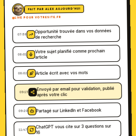
FAIT PAR ALEX AUJOURD'HUI
POUR VOTRESITE.FR
LIVE
Opportunité trouvée dans vos données
07:58
de recherche
Votre sujet planifié comme prochain
08:01
article
Article écrit avec vos mots
08:02
Envoyé par email pour validation, publié
09:15
après votre clic
Partagé sur LinkedIn et Facebook
09:20
ChatGPT vous cite sur 3 questions sur
11:47
16