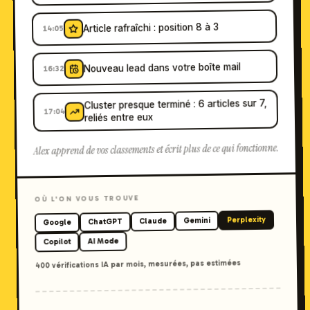
Article rafraîchi : position 8 à 3
14:05
Nouveau lead dans votre boîte mail
16:32
Cluster presque terminé : 6 articles sur 7,
17:04
reliés entre eux
Alex apprend de vos classements et écrit plus de ce qui fonctionne.
OÙ L'ON VOUS TROUVE
Perplexity
Gemini
Claude
ChatGPT
Google
AI Mode
Copilot
400 vérifications IA par mois, mesurées, pas estimées