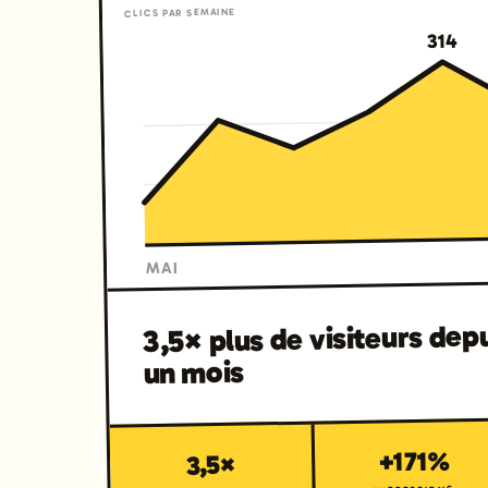
CLICS PAR SEMAINE
314
MAI
3,5× plus de visiteurs dep
un mois
+171%
3,5×