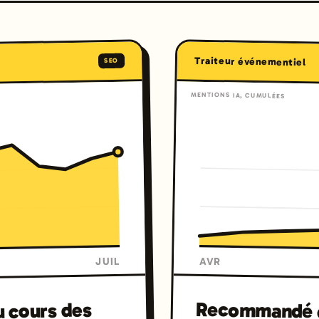
Traiteur événementiel
SEO
MENTIONS IA, CUMULÉES
AVR
JUIL
Recommandé d
au cours des