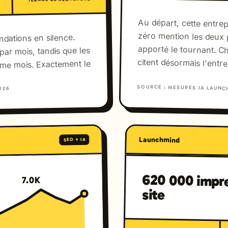
Au départ, cette entrepr
zéro mention les deu
apporté le tournant. 
ndations en silence.
 par mois, tandis que les
citent désormais l'entrep
me mois. Exactement le
SOURCE : MESURES IA LAUNCH
026
Launchmind
SEO + IA
620 000 impre
7.0K
site