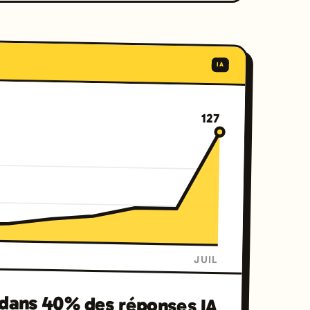
IA
127
JUIL
ans 40% des réponses IA