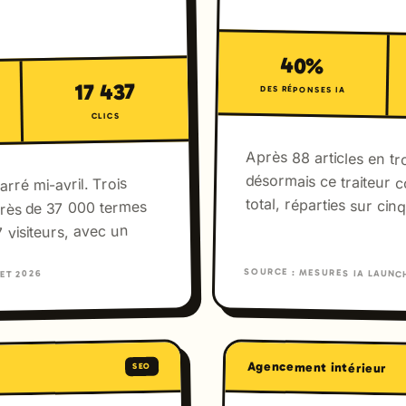
40%
17 437
DES RÉPONSES IA
CLICS
Après 88 articles en t
désormais ce traiteur 
rré mi-avril. Trois
total, réparties sur cin
près de 37 000 termes
 visiteurs, avec un
SOURCE : MESURES IA LAUNCH
ET 2026
Agencement intérieur
SEO