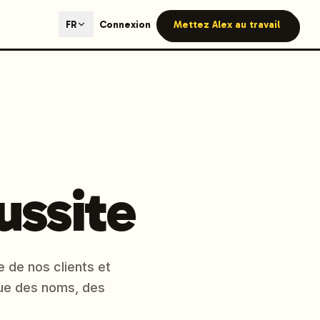
ted content generation with GEO optimization built-in.
Connexion
Mettez Alex au travail
FR
our site.
hmind on Instagram
Like Launchmind on Facebook
ussite
 de nos clients et
que des noms, des