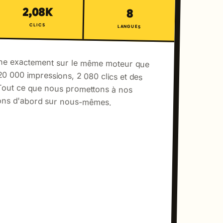
2,08K
8
CLICS
LANGUES
rne exactement sur le même moteur que
 620 000 impressions, 2 080 clics et des
s. Tout ce que nous promettons à nos
rons d'abord sur nous-mêmes.