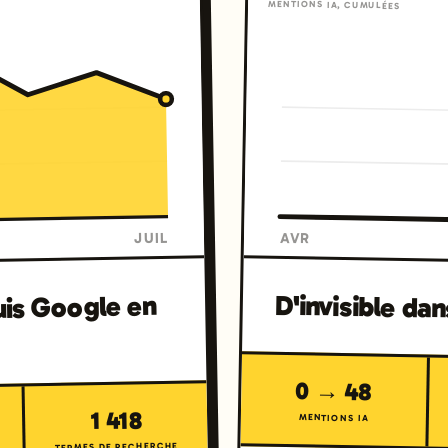
MENTIONS IA, CUMULÉES
AVR
JUIL
D'invisible da
uis Google en
0 → 48
1 418
MENTIONS IA
TERMES DE RECHERCHE