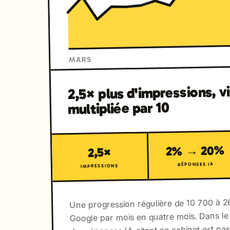
MARS
2,5× plus d'impressions, vis
multipliée par 10
2% → 20%
2,5×
RÉPONSES IA
IMPRESSIONS
Une progression régulière de 10 700 à 2
Google par mois en quatre mois. Dans le
des réponses IA citant ce cabinet est p