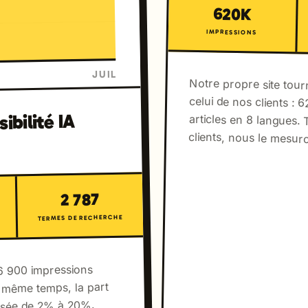
620K
IMPRESSIONS
JUIL
Notre propre site tou
celui de nos clients :
articles en 8 langue
ibilité IA
clients, nous le mesu
2 787
TERMES DE RECHERCHE
6 900 impressions
 même temps, la part
assée de 2% à 20%.