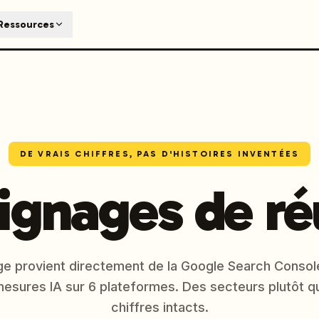
T
Ressources
earch engines like ChatGPT, Claude, and Perplexity. Automa
te optimized content automatically. Published directly to y
ants. The future of search visibility.
n 48 hours.
 on LinkedIn
Watch Launchmind on YouTube
Follow Launc
DE VRAIS CHIFFRES, PAS D'HISTOIRES INVENTÉES
gnages de ré
ge provient directement de la Google Search Console
esures IA sur 6 plateformes. Des secteurs plutôt 
chiffres intacts.