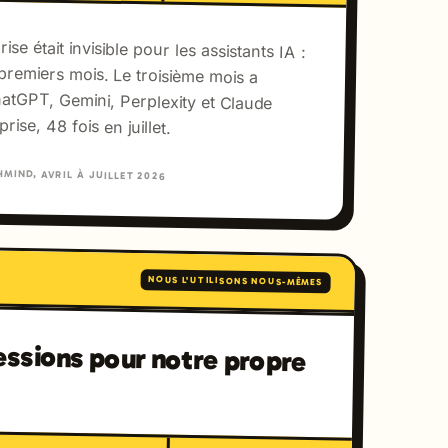
ise était invisible pour les assistants IA :
x premiers mois. Le troisième mois a
ChatGPT, Gemini, Perplexity et Claude
rise, 48 fois en juillet.
MIND, AVRIL À JUILLET 2026
NOUS L'UTILISONS NOUS-MÊMES
ssions pour notre propre