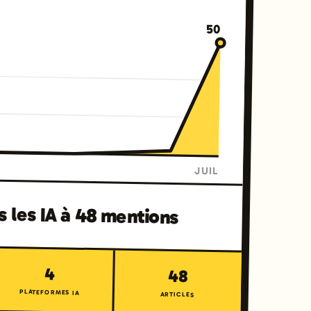
50
JUIL
ns les IA à 48 mentions
4
48
PLATEFORMES IA
ARTICLES