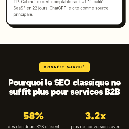
TP. Cabinet expert-comptable rank #1 "fiscalité
SaaS" en 22 jours. ChatGPT le cite comme source
principale.
DONNÉES MARCHÉ
Pourquoi le SEO classique ne
suffit plus pour services B2B
58%
3.2x
des décideurs B2B utilisent
plus de conversions avec