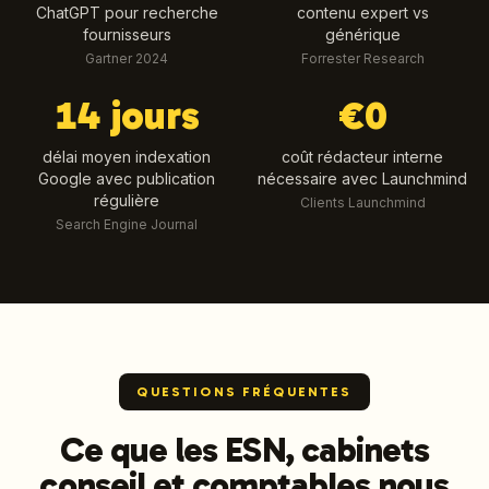
ChatGPT pour recherche
contenu expert vs
fournisseurs
générique
Gartner 2024
Forrester Research
14 jours
€0
délai moyen indexation
coût rédacteur interne
Google avec publication
nécessaire avec Launchmind
régulière
Clients Launchmind
Search Engine Journal
QUESTIONS FRÉQUENTES
Ce que les ESN, cabinets
conseil et comptables nous