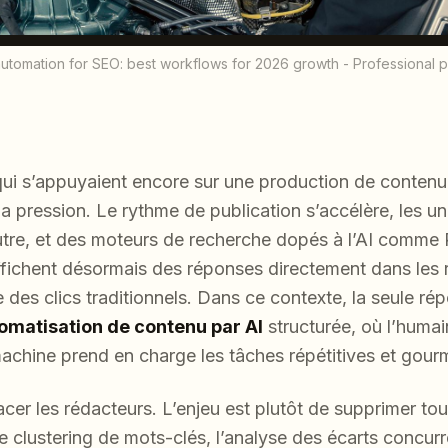
automation for SEO: best workflows for 2026 growth - Professional
ui s’appuyaient encore sur une production de contenu
a pression. Le rythme de publication s’accélère, les u
utre, et des moteurs de recherche dopés à l’AI comme P
ichent désormais des réponses directement dans les ré
ie des clics traditionnels. Dans ce contexte, la seule r
omatisation de contenu par AI
structurée, où l’humai
 machine prend en charge les tâches répétitives et go
acer les rédacteurs. L’enjeu est plutôt de supprimer tout
: le clustering de mots-clés, l’analyse des écarts concur