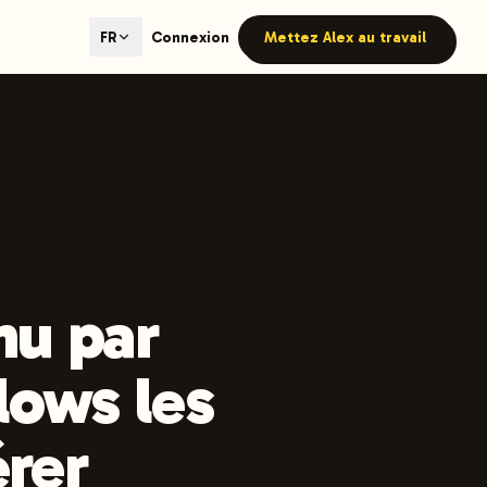
ted content generation with GEO optimization built-in.
Connexion
Mettez Alex au travail
FR
our site.
hmind on Instagram
Like Launchmind on Facebook
nu par
lows les
érer