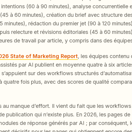
 intentions (60 à 90 minutes), analyse concurrentielle 
5 à 60 minutes), création du brief avec structure des
45 minutes), rédaction du premier jet (90 à 120 minutes
is relecture et révisions éditoriales (45 à 60 minutes).
eures de travail par article, y compris dans des équip
026 State of Marketing Report
, les équipes contenu 
sistés par AI publient en moyenne quatre à six article
i s’appuient sur des workflows structurés d’automatisa
 à quatre fois plus, avec des scores de qualité compara
 au manque d’effort. Il vient du fait que les workflow
 publication qui n’existe plus. En 2026, les pages de 
odules de réponse générés par AI ; par conséquent, le
ent décisifs pour les pages qui obtiennent encore des