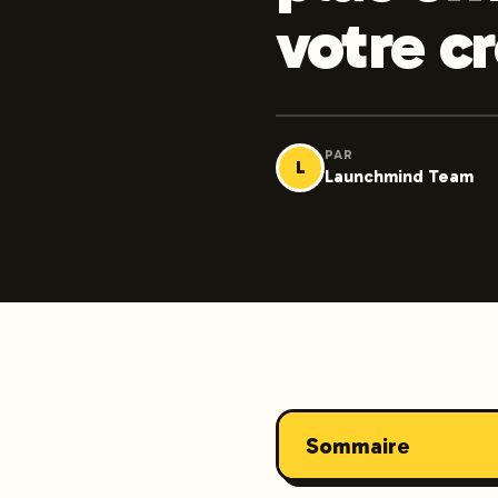
votre c
PAR
L
Launchmind Team
Sommaire