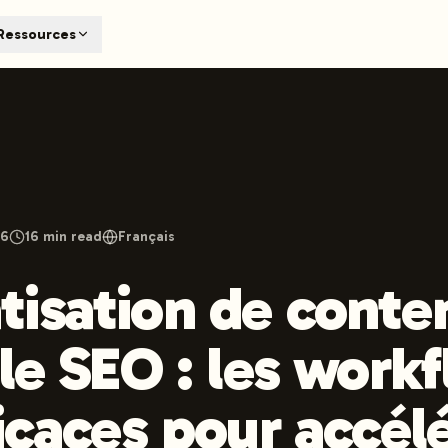
T
Ressources
earch engines like ChatGPT, Claude, and Perplexity. Automa
te optimized content automatically. Published directly to y
ants. The future of search visibility.
n 48 hours.
 on LinkedIn
Watch Launchmind on YouTube
Follow Launc
26
16
min read
Français
isation de conte
le SEO : les workf
ficaces pour accél