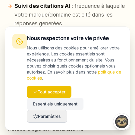
Suivi des citations AI :
fréquence à laquelle
votre marque/domaine est cité dans les
réponses générées
Segmentation des référents :
trafic issu
Nous respectons votre vie privée
des assistants AI (quand disponible)
Nous utilisons des cookies pour améliorer votre
expérience. Les cookies essentiels sont
Couverture de prompts :
votre présence sur
nécessaires au fonctionnement du site. Vous
vos 50 prompts d’achat principaux
pouvez choisir quels cookies optionnels vous
autorisez. En savoir plus dans notre
politique de
Rétention de snippets :
votre contenu est-il
cookies
.
repris durablement dans le temps ?
Tout accepter
Les engagements GEO de Launchmind se
Essentiels uniquement
concentrent sur ces résultats — parce qu’être
Paramètres
“classé” sans être “cité” relève surtout de la
victoire d’ego en recherche AI.