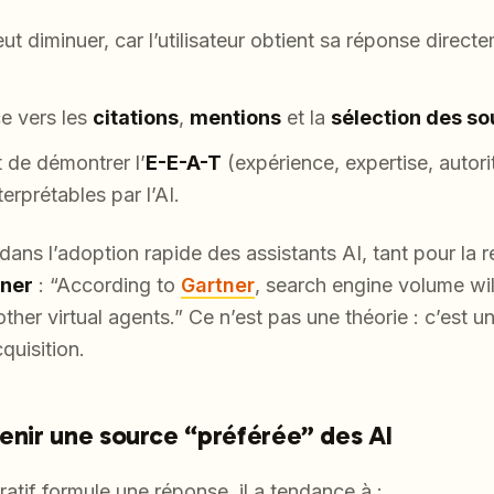
ut diminuer, car l’utilisateur obtient sa réponse direc
ce vers les
citations
,
mentions
et la
sélection des s
t de démontrer l’
E-E-A-T
(expérience, expertise, autorité
erprétables par l’AI.
t dans l’adoption rapide des assistants AI, tant pour la
ner
: “According to
Gartner
, search engine volume w
her virtual agents.” Ce n’est pas une théorie : c’est un
quisition.
venir une source “préférée” des AI
tif formule une réponse, il a tendance à :