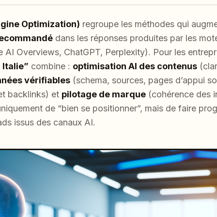
gine Optimization)
regroupe les méthodes qui augme
t recommandé
dans les réponses produites par les mot
e AI Overviews, ChatGPT, Perplexity). Pour les entrepri
Italie”
combine :
optimisation AI des contenus
(clar
nées vérifiables
(schema, sources, pages d’appui so
et backlinks) et
pilotage de marque
(cohérence des in
 uniquement de “bien se positionner”, mais de faire pro
ads issus des canaux AI.