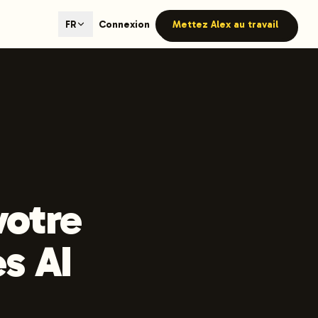
ted content generation with GEO optimization built-in.
Connexion
Mettez Alex au travail
FR
our site.
hmind on Instagram
Like Launchmind on Facebook
votre
es AI