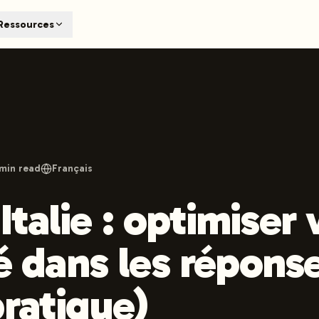
T
Ressources
earch engines like ChatGPT, Claude, and Perplexity. Automa
te optimized content automatically. Published directly to y
ants. The future of search visibility.
n 48 hours.
 on LinkedIn
Watch Launchmind on YouTube
Follow Launc
min read
Français
talie : optimiser 
té dans les répons
pratique)