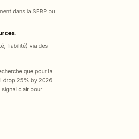
tement dans la SERP ou
ources
.
, fiabilité) via des
 recherche que pour la
ill drop 25% by 2026
 signal clair pour