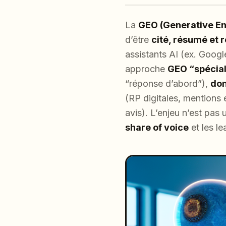
La
GEO (Generative En
d’être
cité, résumé e
assistants AI (ex. Googl
approche
GEO “spécial 
“réponse d’abord”),
don
(RP digitales, mentions 
avis). L’enjeu n’est pas
share of voice
et les le