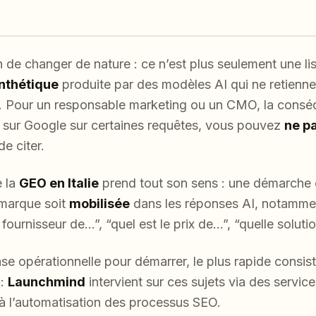
n de changer de nature : ce n’est plus seulement une lis
nthétique
produite par des modèles AI qui ne retienn
”. Pour un responsable marketing ou un CMO, la consé
 sur Google sur certaines requêtes, vous pouvez
ne p
e citer.
e la
GEO en Italie
prend tout son sens : une démarche
 marque soit
mobilisée
dans les réponses AI, notammen
r fournisseur de…”, “quel est le prix de…”, “quelle solut
e opérationnelle pour démarrer, le plus rapide consiste
 :
Launchmind
intervient sur ces sujets via des servi
à l’automatisation des processus SEO.