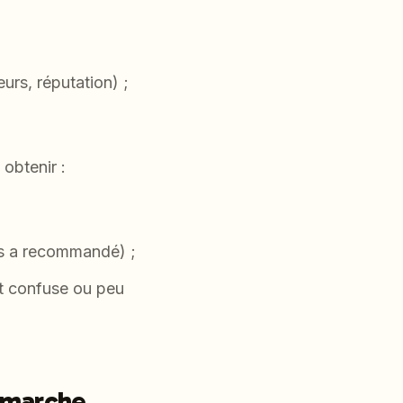
urs, réputation) ;
 obtenir :
ous a recommandé) ;
st confuse ou peu
 marche