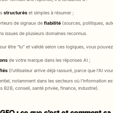
us
structurés
et simples à résumer ;
porteurs de signaux de
fiabilité
(sources, politiques, aute
ons issues de plusieurs domaines reconnus.
pour être “lu” et validé selon ces logiques, vous pouvez
ions
de votre marque dans les réponses AI ;
fiés
(l’utilisateur arrive déjà rassuré, parce que l’AI v
ntiel, notamment dans les secteurs où l’information e
 B2B, conseil, santé privée, finance, industrie).
GEO : ce que c’est et comment ça