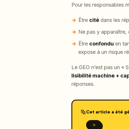
Pour les responsables m
Être
cité
dans les répo
Ne pas y apparaître,
Être
confondu
en tan
expose à un risque ré
Le GEO n’est pas un « 
lisibilité machine + ca
réponses.
Cet article a été 