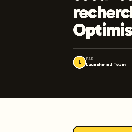
recherc
Optimis
PAR
L
Launchmind Team