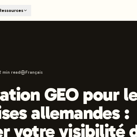
T
Ressources
earch engines like ChatGPT, Claude, and Perplexity. Automa
te optimized content automatically. Published directly to y
ants. The future of search visibility.
n 48 hours.
 on LinkedIn
Watch Launchmind on YouTube
Follow Launc
2
min read
Français
ation GEO pour l
ises allemandes :
r votre visibilité 