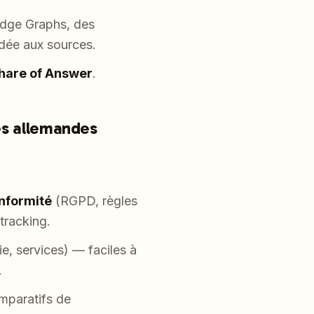
edge Graphs, des
rdée aux sources.
hare of Answer
.
es allemandes
nformité
(RGPD, règles
 tracking.
e, services) — faciles à
.
omparatifs de