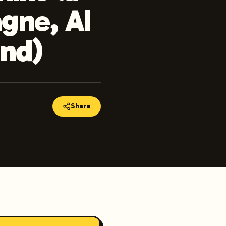
gne, AI
and)
Share