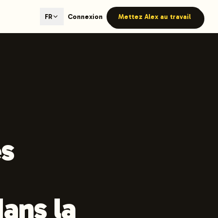
ted content generation with GEO optimization built-in.
Connexion
Mettez Alex au travail
FR
our site.
hmind on Instagram
Like Launchmind on Facebook
es
dans la