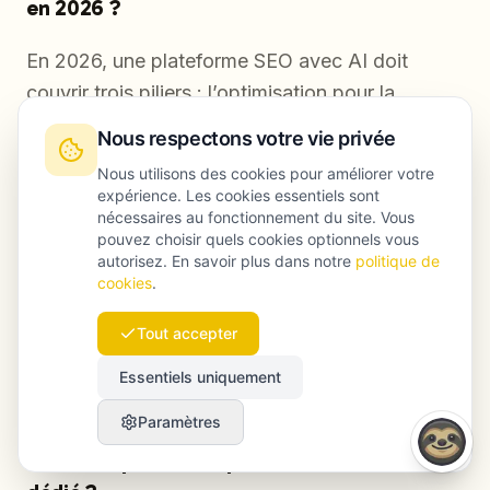
en 2026 ?
En 2026, une plateforme SEO avec AI doit
couvrir trois piliers : l’optimisation pour la
recherche classique, avec la technique, la
Nous respectons votre vie privée
stratégie de mots-clés et le contenu ; le GEO,
Nous utilisons des cookies pour améliorer votre
pour suivre et améliorer les citations de marque
expérience. Les cookies essentiels sont
dans les réponses AI ; la gestion opérationnelle
nécessaires au fonctionnement du site. Vous
pouvez choisir quels cookies optionnels vous
multi-clients, avec collaboration, reporting et
autorisez. En savoir plus dans notre
politique de
automatisation à l’échelle. Lorsqu’un outil ne
cookies
.
couvre qu’un ou deux de ces volets, l’agence
Tout accepter
doit compléter avec d’autres solutions, et
retombe dans le problème de fragmentation.
Essentiels uniquement
Paramètres
ChatGPT peut-il remplacer un outil SEO