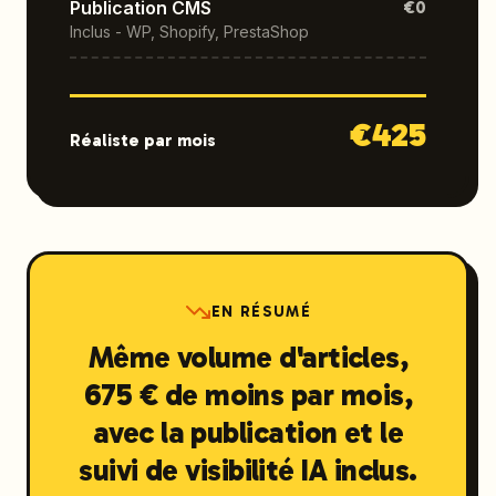
Publication CMS
€0
Inclus - WP, Shopify, PrestaShop
€
425
Réaliste par mois
EN RÉSUMÉ
Même volume d'articles,
675 € de moins par mois,
avec la publication et le
suivi de visibilité IA inclus.