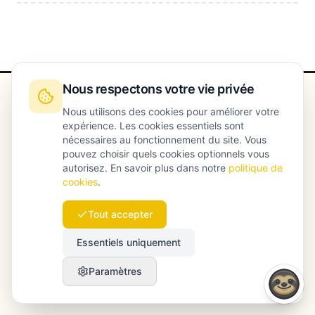
Nous respectons votre vie privée
Nous utilisons des cookies pour améliorer votre
expérience. Les cookies essentiels sont
Comparer Launchmind à d’autres
nécessaires au fonctionnement du site. Vous
pouvez choisir quels cookies optionnels vous
outils
autorisez. En savoir plus dans notre
politique de
cookies
.
Tout accepter
vs Scalenut
vs MarketMuse
Essentiels uniquement
vs Ahrefs
vs Semrush
Paramètres