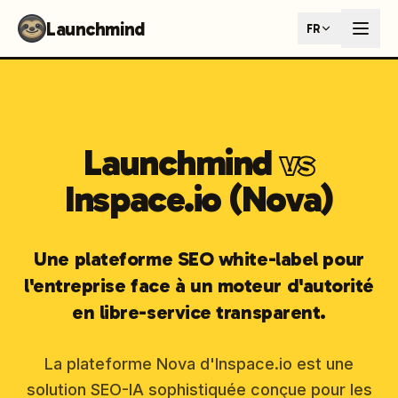
Launchmind - AI SEO Content Generator for Google & ChatGP
Launchmind
FR
AI-powered SEO articles that rank in both Google and AI s
How It Works
Connect your blog, set your keywords, and let our AI genera
SEO + GEO Dual Optimization
Rank in traditional search engines AND get cited by AI assist
Pricing Plans
Launchmind
vs
Fixed monthly plans, no hourly rates. First article live withi
Follow Launchmind on X (Twitter)
Connect with Launchmind
Inspace.io (Nova)
Une plateforme SEO white-label pour
l'entreprise face à un moteur d'autorité
en libre-service transparent.
La plateforme Nova d'Inspace.io est une
solution SEO-IA sophistiquée conçue pour les