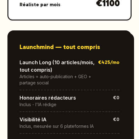
€
1100
Réaliste par mois
Launchmind —
tout compris
Launch Long (10 articles/mois,
€
425
/mo
tout compris)
Articles + auto-publication + GEO +
partage social
Honoraires rédacteurs
€0
Inclus - l'IA rédige
Visibilité IA
€0
Inclus, mesurée sur 6 plateformes IA