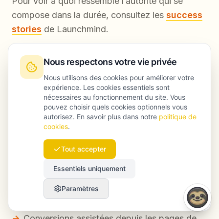
Pour voir à quoi ressemble l’autorité qui se
compose dans la durée, consultez les
success
stories
de Launchmind.
Nous respectons votre vie privée
Étape 6 : mesurer les bons KPI (au-delà des
Nous utilisons des cookies pour améliorer votre
rankings)
expérience. Les cookies essentiels sont
nécessaires au fonctionnement du site. Vous
Suivez :
pouvez choisir quels cookies optionnels vous
autorisez. En savoir plus dans notre
politique de
cookies
.
Part de voix dans les recommandations IA
(votre pack de prompts)
Tout accepter
Croissance de la recherche de marque
Essentiels uniquement
Trafic référent depuis les roundups/sites
Paramètres
d’avis
Conversions assistées depuis les pages de