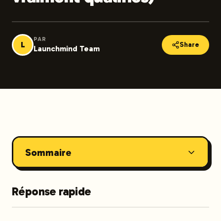
PAR
L
Share
Launchmind Team
Sommaire
Réponse rapide