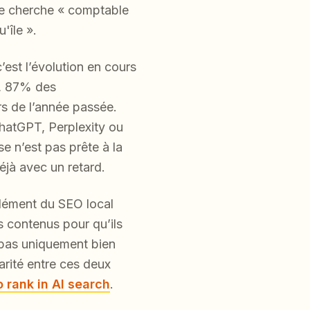
te cherche « comptable
'île ».
’est l’évolution en cours
, 87% des
rs de l’année passée.
hatGPT, Perplexity ou
e n’est pas prête à la
éjà avec un retard.
lément du SEO local
s contenus pour qu’ils
t pas uniquement bien
rité entre ces deux
 rank in AI search
.