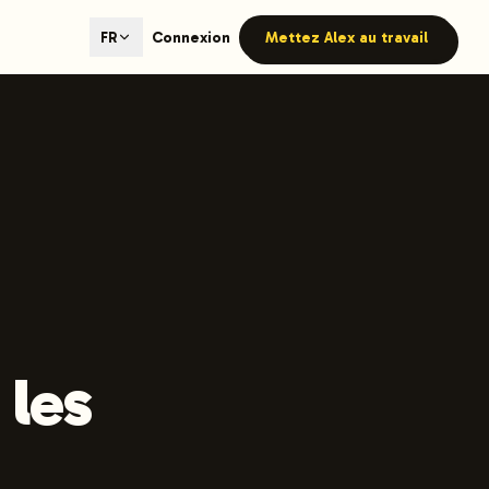
ted content generation with GEO optimization built-in.
Connexion
Mettez Alex au travail
FR
our site.
hmind on Instagram
Like Launchmind on Facebook
 les