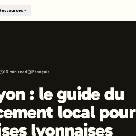
T
Ressources
earch engines like ChatGPT, Claude, and Perplexity. Automa
te optimized content automatically. Published directly to y
ants. The future of search visibility.
n 48 hours.
 on LinkedIn
Watch Launchmind on YouTube
Follow Launc
16
min read
Français
yon : le guide du
cement local pour
ises lyonnaises