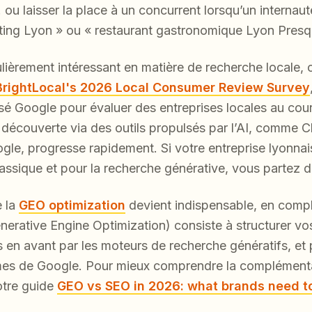
u laisser la place à un concurrent lorsqu’un internau
ing Lyon » ou « restaurant gastronomique Lyon Presqu
lièrement intéressant en matière de recherche locale, c
BrightLocal's 2026 Local Consumer Review Survey
sé Google pour évaluer des entreprises locales au cou
découverte via des outils propulsés par l’AI, comme C
le, progresse rapidement. Si votre entreprise lyonnais
lassique et pour la recherche générative, vous partez d
e la
GEO optimization
devient indispensable, en comp
nerative Engine Optimization) consiste à structurer vo
mis en avant par les moteurs de recherche génératifs, e
hmes de Google. Pour mieux comprendre la complémenta
otre guide
GEO vs SEO in 2026: what brands need to