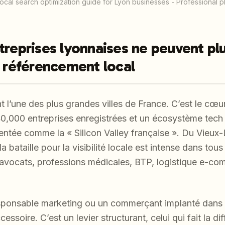
local search optimization guide for Lyon businesses - Professional 
treprises lyonnaises ne peuvent plu
e référencement local
t l’une des plus grandes villes de France. C’est le cœ
40,000 entreprises enregistrées et un écosystème tech
sentée comme la « Silicon Valley française ». Du Vieux
a bataille pour la visibilité locale est intense dans tous
d’avocats, professions médicales, BTP, logistique e-co
esponsable marketing ou un commerçant implanté dans 
essoire. C’est un levier structurant, celui qui fait la di