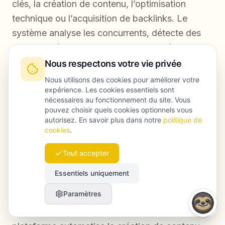
clés, la création de contenu, l’optimisation
technique ou l’acquisition de backlinks. Le
système analyse les concurrents, détecte des
opportunités de positionnement et exécute
automatiquement des actions qui demandaient
Nous respectons votre vie privée
auparavant beaucoup de temps et des
Nous utilisons des cookies pour améliorer votre
expérience. Les cookies essentiels sont
compétences spécialisées.
nécessaires au fonctionnement du site. Vous
pouvez choisir quels cookies optionnels vous
autorisez. En savoir plus dans notre
politique de
Comment Launchmind peut-il aider une
cookies
.
petite entreprise à automatiser son SEO ?
Tout accepter
Launchmind propose une approche complète
Essentiels uniquement
du SEO et du GEO alimentée par l’AI, pensée
Paramètres
pour les petites entreprises qui doivent rivaliser
avec des concurrents mieux dotés. La