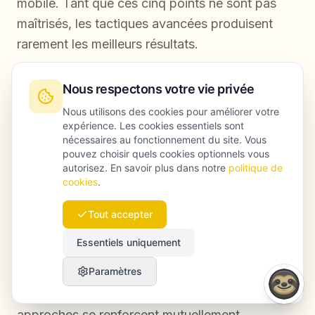
mobile. Tant que ces cinq points ne sont pas
maîtrisés, les tactiques avancées produisent
rarement les meilleurs résultats.
Nous respectons votre vie privée
Qu’est-ce qui remplace le SEO pour la
Nous utilisons des cookies pour améliorer votre
recherche locale à La Haye ?
expérience. Les cookies essentiels sont
nécessaires au fonctionnement du site. Vous
Rien ne remplace réellement le SEO local. Des
pouvez choisir quels cookies optionnels vous
autorisez. En savoir plus dans notre
politique de
moteurs de réponse fondés sur l’AI, comme
cookies
.
Perplexity et ChatGPT, ouvrent de nouveaux
espaces de visibilité en plus de Google, mais ils
Tout accepter
reposent sur les mêmes signaux d’autorité. Une
Essentiels uniquement
entreprise qui investit dans des bases solides de
Paramètres
SEO local est mieux placée pour gagner en
visibilité dans l’AI, pas l’inverse. Les deux
approches se renforcent mutuellement.