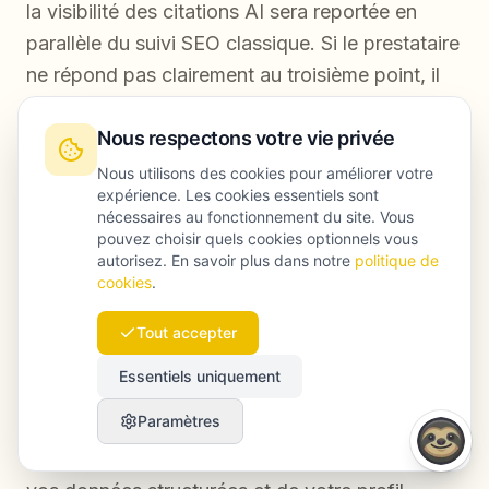
la visibilité des citations AI sera reportée en
parallèle du suivi SEO classique. Si le prestataire
ne répond pas clairement au troisième point, il
travaille probablement encore avec une vision
du SEO datée d’avant 2024.
Nous respectons votre vie privée
Nous utilisons des cookies pour améliorer votre
expérience. Les cookies essentiels sont
nécessaires au fonctionnement du site. Vous
FAQ
pouvez choisir quels cookies optionnels vous
autorisez. En savoir plus dans notre
politique de
cookies
.
Tout accepter
Comment fonctionne le SEO local dans la
pratique ?
Essentiels uniquement
Paramètres
Le SEO local repose sur l’alignement de votre
site web, de votre Google Business Profile, de