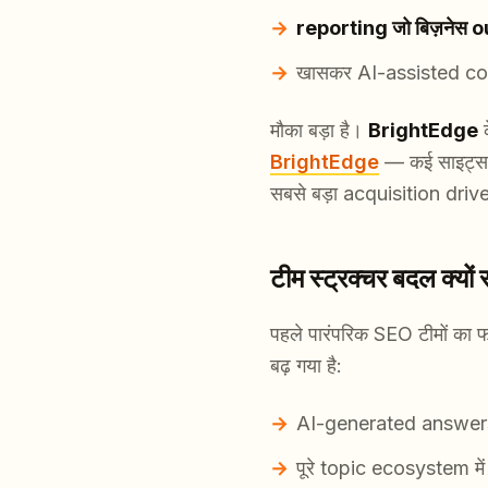
reporting जो बिज़नेस o
खासकर AI-assisted con
मौका बड़ा है।
BrightEdge
क
BrightEdge
— कई साइट्स क
सबसे बड़ा acquisition drive
टीम स्ट्रक्चर बदल क्यो
पहले पारंपरिक SEO टीमों का
बढ़ गया है:
AI-generated answers
पूरे topic ecosystem मे