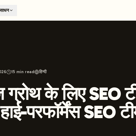
T
ंसाधन
earch engines like ChatGPT, Claude, and Perplexity. Automa
te optimized content automatically. Published directly to y
ants. The future of search visibility.
n 48 hours.
 on LinkedIn
Watch Launchmind on YouTube
Follow Launc
2026
15
min read
हिन्दी
ज़ ग्रोथ के लिए SEO ट
: हाई-परफॉर्मेंस SEO टी