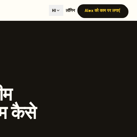
ted content generation with GEO optimization built-in.
लॉगिन
Alex को काम पर लगाएं
HI
our site.
hmind on Instagram
Like Launchmind on Facebook
ीम
म कैसे