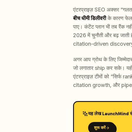
एंटरप्राइज़ SEO अक्सर “गल
बीच धीमी डिलीवरी
के कारण फेल 
पाए। कंटेंट प्लान भी तब रै
2026 में चुनौती और बढ़ जाती ह
citation-driven discovery) 
अगर आप ग्रोथ के लिए जिम्मेद
जो लगातार ship कर सके। यह
एंटरप्राइज़ टीमों को “सिर्
citation growth, और pipeli
यह लेख LaunchMind से तै
शुरू करें