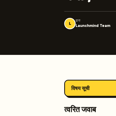
द्वारा
L
Launchmind Team
विषय सूची
त्वरित जवाब