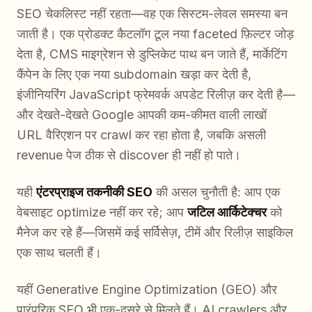
SEO चेकलिस्ट नहीं रहता—वह एक सिस्टम-लेवल समस्या बन
जाती है। एक प्रोडक्ट कैटलॉग टूल नया faceted फ़िल्टर जोड़
देता है, CMS माइग्रेशन से डुप्लिकेट पाथ बन जाते हैं, मार्केटिंग
कैंपेन के लिए एक नया subdomain खड़ा कर देती है,
इंजीनियरिंग JavaScript फ्रेमवर्क अपडेट रिलीज़ कर देती है—
और देखते-देखते Google आपकी कम-कीमत वाली लाखों
URL वैरिएशन पर crawl कर रहा होता है, जबकि असली
revenue पेज ठीक से discover ही नहीं हो पाते।
यही
एंटरप्राइज तकनीकी SEO
की असल चुनौती है: आप एक
वेबसाइट optimize नहीं कर रहे; आप
जटिल आर्किटेक्चर
को
मैनेज कर रहे हैं—जिसमें कई सर्विसेज़, टीमें और रिलीज़ साइकिल
एक साथ चलती हैं।
यहीं Generative Engine Optimization (GEO) और
पारंपरिक SEO भी एक-दूसरे से मिलते हैं। AI crawlers और