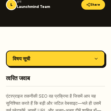
द्वारा
L
Share
Launchmind Team
विषय सूची
त्वरित जवाब
एंटरप्राइज तकनीकी SEO वह प्रक्रिया है जिसमें आप यह
सुनिश्चित करते हैं कि बड़ी और जटिल वेबसाइट—भले ही उसमें
कई प्लेटफ़ॉर्म, लाखों URL और अलग-अलग टीमें शामिल हों—