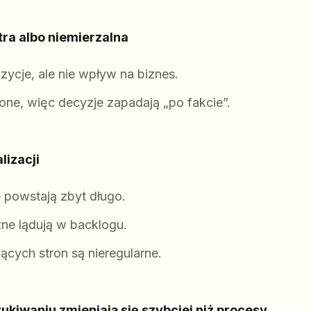
stra albo niemierzalna
zycje, ale nie wpływ na biznes.
one, więc decyzje zapadają „po fakcie”.
lizacji
 powstają zbyt długo.
ne lądują w backlogu.
ejących stron są nieregularne.
kiwaniu zmieniają się szybciej niż procesy