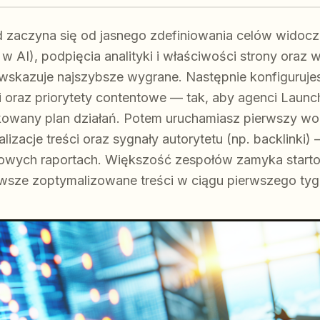
zaczyna się od jasnego zdefiniowania celów widocz
 AI), podpięcia analityki i właściwości strony oraz 
 wskazuje najszybsze wygrane. Następnie konfiguruje
i oraz priorytety contentowe — tak, aby agenci Laun
wany plan działań. Potem uruchamiasz pierwszy wo
ualizacje treści oraz sygnały autorytetu (np. backlink
iowych raportach. Większość zespołów zamyka starto
erwsze zoptymalizowane treści w ciągu pierwszego tyg