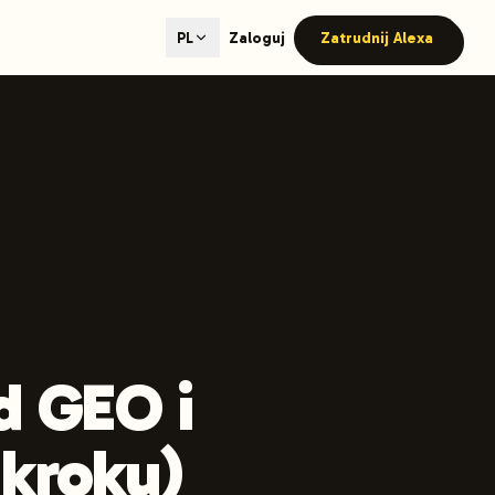
ted content generation with GEO optimization built-in.
Zaloguj
Zatrudnij Alexa
PL
our site.
hmind on Instagram
Like Launchmind on Facebook
d GEO i
 kroku)