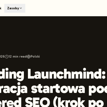
T
k
Zasoby
earch engines like ChatGPT, Claude, and Perplexity. Automa
te optimized content automatically. Published directly to y
ants. The future of search visibility.
n 48 hours.
 on LinkedIn
Watch Launchmind on YouTube
Follow Launc
026
12
min read
Polski
ding Launchmind:
racja startowa po
red SEO (krok po