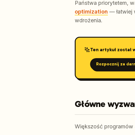
Państwa priorytetem, 
optimization
— łatwiej 
wdrożenia.
Ten artykuł został
Rozpocznij za dar
Główne wyzwani
Większość programów S