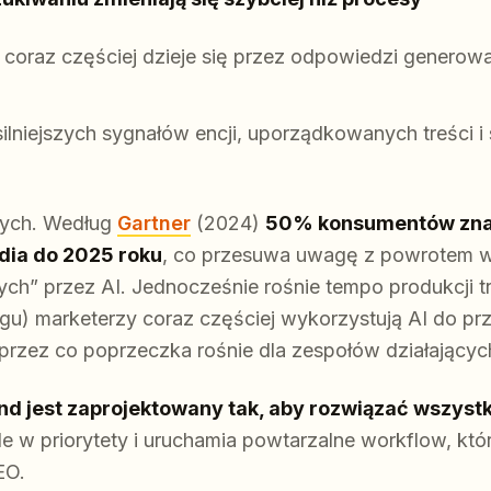
 coraz częściej dzieje się przez odpowiedzi generowa
silniejszych sygnałów encji, uporządkowanych treści 
nych. Według
Gartner
(2024)
50% konsumentów zna
edia do 2025 roku
, co przesuwa uwagę z powrotem w 
ch” przez AI. Jednocześnie rośnie tempo produkcji 
ngu) marketerzy coraz częściej wykorzystują AI do p
, przez co poprzeczka rośnie dla zespołów działającyc
 jest zaprojektowany tak, aby rozwiązać wszystk
le w priorytety i uruchamia powtarzalne workflow, kt
EO.