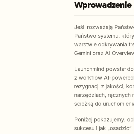
Wprowadzenie
Jeśli rozważają Państwo
Państwo systemu, któr
warstwie odkrywania t
Gemini oraz AI Overview
Launchmind powstał dok
z workflow AI-powered 
rezygnacji z jakości, ko
narzędziach, ręcznych r
ścieżką do uruchomienia
Poniżej pokazujemy: od
sukcesu i jak „osadzić” 