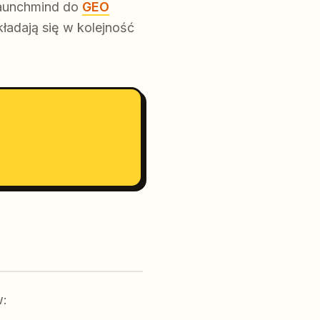
Launchmind do
GEO
kładają się w kolejność
w: