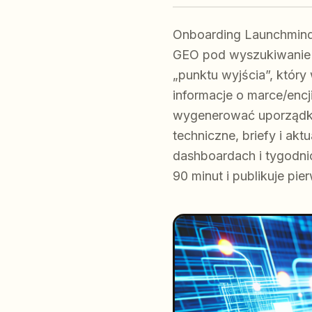
Onboarding Launchmind 
GEO pod wyszukiwanie w
„punktu wyjścia”, który
informacje o marce/encj
wygenerować uporządko
techniczne, briefy i akt
dashboardach i tygodn
90 minut i publikuje pi