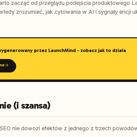
warto zacząć od przeglądu podejścia produktowego 
wtedy zrozumieć, jak cytowania w AI i sygnały encji u
 wygenerowany przez LaunchMind - zobacz jak to działa
mo
e (i szansa)
EO nie dowozi efektów z jednego z trzech powodó