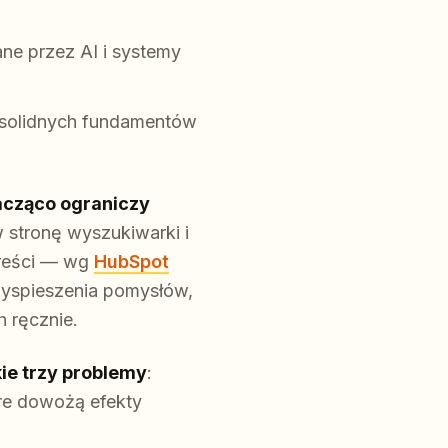
ne przez AI i systemy
i solidnych fundamentów
cząco ograniczy
stronę wyszukiwarki i
treści — wg
HubSpot
rzyspieszenia pomysłów,
h ręcznie.
ie trzy problemy
:
óre dowożą efekty