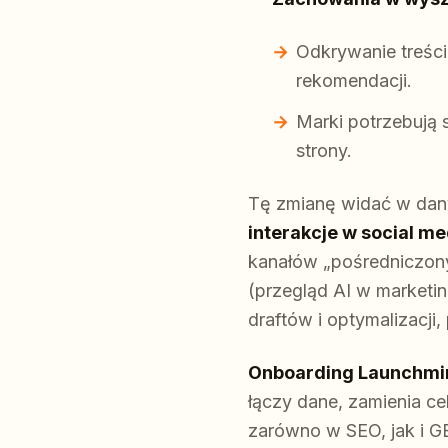
Odkrywanie treści
rekomendacji.
Marki potrzebują 
strony.
Tę zmianę widać w da
interakcje w social m
kanałów „pośredniczony
(przegląd AI w marketi
draftów i optymalizacji
Onboarding Launchmind
łączy dane, zamienia ce
zarówno w SEO, jak i G