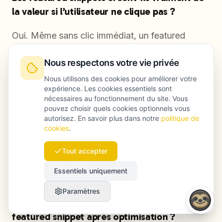
la valeur si l’utilisateur ne clique pas ?
Oui. Même sans clic immédiat, un featured
snippet place votre marque et votre contenu en
Nous respectons votre vie privée
tête des résultats sur potentiellement des milliers
de recherches mensuelles. Les études montrent
Nous utilisons des cookies pour améliorer votre
expérience. Les cookies essentiels sont
de façon récurrente que la détention de ces
nécessaires au fonctionnement du site. Vous
emplacements augmente la demande de
pouvez choisir quels cookies optionnels vous
autorisez. En savoir plus dans notre
politique de
marque dans le temps, renforce l’autorité
cookies
.
thématique globale et améliore les chances
d’être cité par des outils de recherche comme
Tout accepter
ChatGPT ou Perplexity.
Essentiels uniquement
Paramètres
Combien de temps faut-il pour obtenir un
featured snippet après optimisation ?