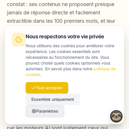
constat : ses contenus ne proposent presque
jamais de réponse directe et facilement
extractible dans les 100 premiers mots, et leur
structure de titres reflète davantage
Nous respectons votre vie privée
l’organisation interne des offres que les vraies
questions des utilisateurs. L’équipe reprend
Nous utilisons des cookies pour améliorer votre
expérience. Les cookies essentiels sont
donc ses 20 pages les plus importantes en
nécessaires au fonctionnement du site. Vous
suivant le format de brief GEO-ready de
pouvez choisir quels cookies optionnels vous
autorisez. En savoir plus dans notre
politique de
Launchmind.
cookies
.
En moins de 90 jours, le taux de citation par l’AI
Tout accepter
dans Perplexity et ChatGPT plus que double. Le
Essentiels uniquement
trafic organique progresse modérément, mais le
changement le plus marquant concerne la
Paramètres
qualité des leads entrants. Les contenus repris
par les moteurs AI sont justement ceux qui