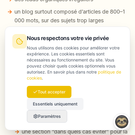
un blog surtout composé d’articles de 800–1
000 mots, sur des sujets trop larges
Ce que nous avons changé
Nous respectons votre vie privée
Nous utilisons des cookies pour améliorer votre
Création d’un
guide pilier de 2 800 mots
expérience. Les cookies essentiels sont
nécessaires au fonctionnement du site. Vous
sur un cluster informationnel à forte valeur
pouvez choisir quels cookies optionnels vous
(stratégie + mise en œuvre + pièges). Le
autorisez. En savoir plus dans notre
politique de
cookies
.
guide incluait :
Tout accepter
un résumé exécutif de 90 mots
Essentiels uniquement
une section pas-à-pas
Paramètres
des benchmarks et définitions sourcés
une section “dans quels cas éviter” pour la