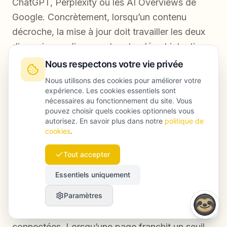
ChatGPT, Perplexity ou les AI Overviews de
Google. Concrètement, lorsqu’un contenu
décroche, la mise à jour doit travailler les deux
dimensions : alignement mots-clés et intention
pour le SEO, exhaustivité des entités et
Nous respectons votre vie privée
structuration des données pour le GEO. La
Nous utilisons des cookies pour améliorer votre
méthode Launchmind réunit ces deux objectifs
expérience. Les cookies essentiels sont
nécessaires au fonctionnement du site. Vous
dans un même processus.
pouvez choisir quels cookies optionnels vous
autorisez. En savoir plus dans notre
politique de
cookies
.
Comment Launchmind repère et priorise les
Tout accepter
contenus en perte de vitesse ?
Essentiels uniquement
Le SEO Agent de Launchmind surveille en
Paramètres
continu le trafic et les tendances de
positionnement page par page sur les propriétés
connectées. Lorsqu’une page franchit un seuil