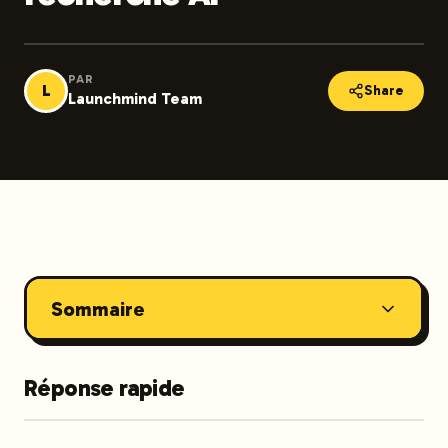
PAR
L
Share
Launchmind Team
Sommaire
Réponse rapide